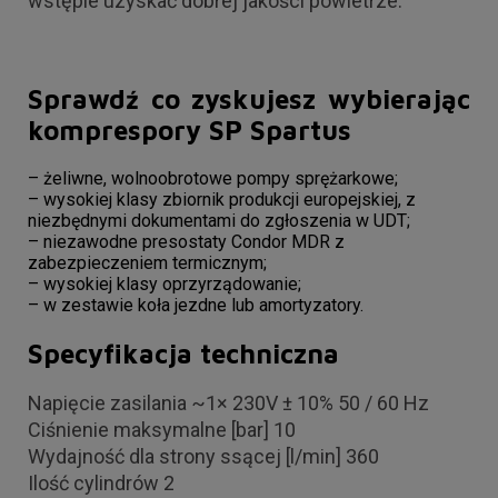
wstępie uzyskać dobrej jakości powietrze.
Sprawdź co zyskujesz wybierając
komprespory SP Spartus
– żeliwne, wolnoobrotowe pompy sprężarkowe;
– wysokiej klasy zbiornik produkcji europejskiej, z
niezbędnymi dokumentami do zgłoszenia w UDT;
– niezawodne presostaty Condor MDR z
zabezpieczeniem termicznym;
– wysokiej klasy oprzyrządowanie;
– w zestawie koła jezdne lub amortyzatory.
Specyfikacja techniczna
Napięcie zasilania ~1× 230V ± 10% 50 / 60 Hz
Ciśnienie maksymalne [bar] 10
Wydajność dla strony ssącej [l/min] 360
Ilość cylindrów 2