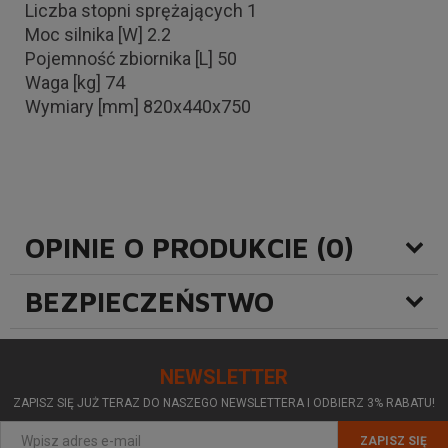
Liczba stopni sprężających 1
Moc silnika [W] 2.2
Pojemność zbiornika [L] 50
Waga [kg] 74
Wymiary [mm] 820x440x750
OPINIE O PRODUKCIE (0)
BEZPIECZEŃSTWO
NEWSLETTER
ZAPISZ SIĘ JUŻ TERAZ DO NASZEGO NEWSLETTERA I ODBIERZ 3% RABATU!
ZAPISZ SIĘ