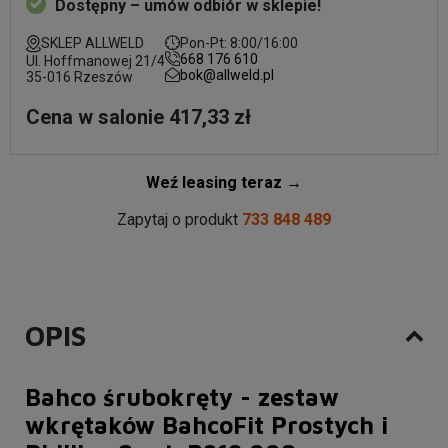
Dostępny – umów odbiór w sklepie!
SKLEP ALLWELD
Pon-Pt: 8:00/16:00
668 176 610
Ul. Hoffmanowej 21/4
bok@allweld.pl
35-016 Rzeszów
Cena w salonie 417,33 zł
Weź leasing teraz →
Zapytaj o produkt
733 848 489
OPIS
Bahco śrubokręty - zestaw
wkrętaków BahcoFit Prostych i