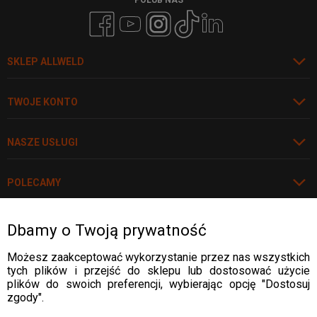
SKLEP ALLWELD
TWOJE KONTO
NASZE USŁUGI
POLECAMY
Dbamy o Twoją prywatność
Rozwiń
WARTO WIEDZIEĆ
Możesz zaakceptować wykorzystanie przez nas wszystkich
tych plików i przejść do sklepu lub dostosować użycie
WARTO WIEDZIEĆ
plików do swoich preferencji, wybierając opcję "Dostosuj
DOSTAWA:
zgody".
WARTO WIEDZIEĆ