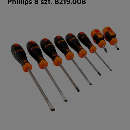
Phillips 8 szt. B219.008