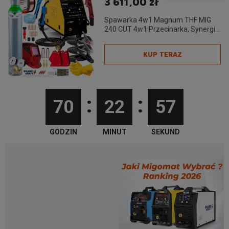
3 611,00 zł
Spawarka 4w1 Magnum THF MIG
240 CUT 4w1 Przecinarka, Synergia,
TIG DC - Zestaw #2
KUP TERAZ
:
:
70
22
55
GODZIN
MINUT
SEKUND