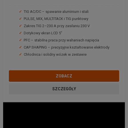
✓
TIG AC/DC – spawanie aluminium i stali
✓
PULSE, MIX, MULTITACK i TIG punktowy
✓
Zakres TIG 2–230 A przy zasilaniu 230 V
✓
Dotykowy ekran LCD 5"
✓
PFC – stabilna praca przy wahaniach napięcia
✓
CAP SHAPING – precyzyjne kształtowanie elektrody
✓
Chłodnica i solidny wózek w zestawie
ZOBACZ
SZCZEGÓŁY