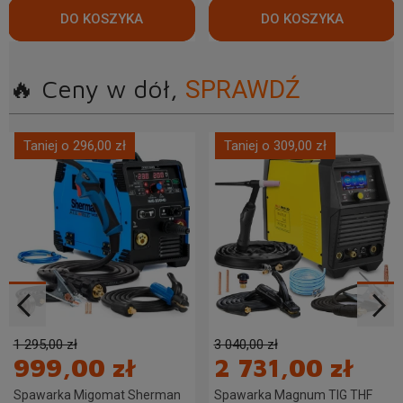
LCD
230 / 400V
🔥 Ceny w dół,
SPRAWDŹ
Taniej o 296,00 zł
Taniej o 309,00 zł
1 295,00 zł
3 040,00 zł
999,00 zł
2 731,00 zł
Spawarka Migomat Sherman
Spawarka Magnum TIG THF