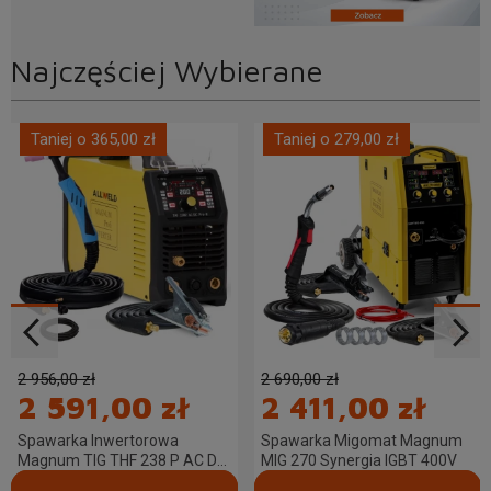
Najczęściej Wybierane
Taniej o 365,00 zł
Taniej o 279,00 zł
2 956,00 zł
2 690,00 zł
2 591,00 zł
2 411,00 zł
Spawarka Inwertorowa
Spawarka Migomat Magnum
Magnum TIG THF 238 P AC DC
MIG 270 Synergia IGBT 400V
Pro X