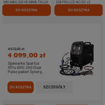
MIG MAG 200 HD MMA TIG Lift
238 PRO LCD AC/DC v2
Taniej o 573,00 zł
4 672,00 zł
4 099,00 zł
Spawarka Spartus
XPro MIG 260 Dual
Pulse pakiet Synergia
PFC TIG Lift VRD
SZCZEGÓŁY