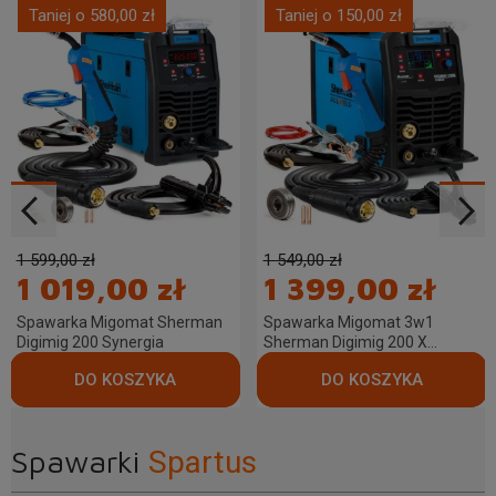
Taniej o 580,00 zł
Taniej o 150,00 zł
1 599,00 zł
1 549,00 zł
1 019,00 zł
1 399,00 zł
Spawarka Migomat Sherman
Spawarka Migomat 3w1
Digimig 200 Synergia
Sherman Digimig 200 X
Synergia
Spawarki
Spartus