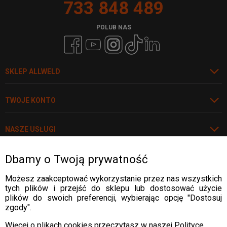
733 848 489
POLUB NAS
SKLEP ALLWELD
TWOJE KONTO
NASZE USŁUGI
Dbamy o Twoją prywatność
POLECAMY
Możesz zaakceptować wykorzystanie przez nas wszystkich
tych plików i przejść do sklepu lub dostosować użycie
Rozwiń
plików do swoich preferencji, wybierając opcję "Dostosuj
zgody".
WARTO WIEDZIEĆ
Więcej o plikach cookies przeczytasz w naszej Polityce