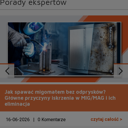
Porady ekspertów
Jak spawać migomatem bez odprysków?
Główne przyczyny iskrzenia w MIG/MAG i ich
eliminacja
czytaj całość >
16-06-2026
|
0 Komentarze