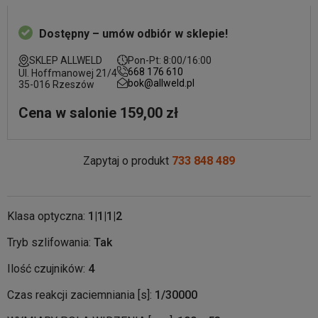
Dostępny – umów odbiór w sklepie!
SKLEP ALLWELD
Pon-Pt: 8:00/16:00
668 176 610
Ul. Hoffmanowej 21/4
bok@allweld.pl
35-016 Rzeszów
Cena w salonie 159,00 zł
Zapytaj o produkt
733 848 489
Klasa optyczna:
1|1|1|2
Tryb szlifowania:
Tak
Ilość czujników:
4
Czas reakcji zaciemniania [s]:
1/30000