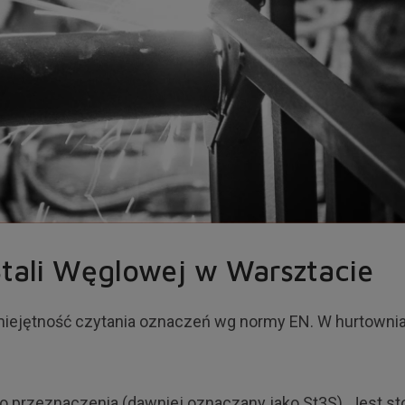
Stali Węglowej w Warsztacie
umiejętność czytania oznaczeń wg normy EN. W hurtownia
 przeznaczenia (dawniej oznaczany jako St3S). Jest sto