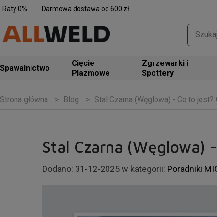
Raty 0%
Darmowa dostawa od 600 zł
Zgrzewarki i
Spawalnictwo
Spottery
Blog
Stal Czarna (Węglowa) - Co to jest?
Strona główna
Stal Czarna (Węglowa) -
Dodano:
31-12-2025
w kategorii:
Poradniki M