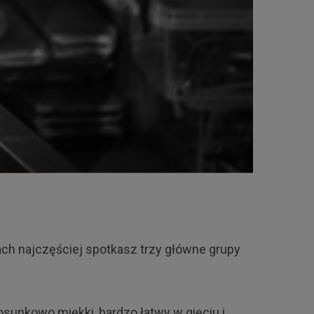
ch najczęściej spotkasz trzy główne grupy
sunkowo miękki, bardzo łatwy w gięciu i