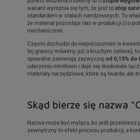
punktu widzenia mówimy tu o
stopie węglo
wariant wyróżnia się tym, że jest to
stop sur
standardem w stalach nierdzewnych. To właś
że materiał pozostaje tani w produkcji (co p
mechanicznie.
Często dochodzi do nieporozumień w kwestii
tej granicy mówimy już o kruchym żeliwie), t
spawalne zawierają zazwyczaj
od 0,15% do 
uderzeniu młotkiem i daje się doskonale łącz
materiały narzędziowe, które są twarde, ale 
Skąd bierze się nazwa "
Nazwa może być myląca, bo jeśli przetniesz pr
zewnętrzny to efekt procesu produkcji, a ko