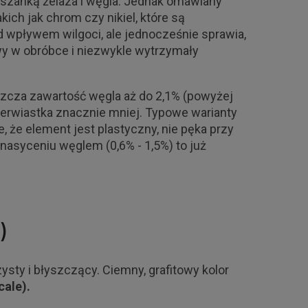
ieszanką żelaza i węgla. Jednak omawiany
ich jak chrom czy nikiel, które są
 wpływem wilgoci, ale jednocześnie sprawia,
twy w obróbce i niezwykle wytrzymały
zcza zawartość węgla aż do 2,1% (powyżej
pierwiastka znacznie mniej. Typowe warianty
e, że element jest plastyczny, nie pęka przy
nasyceniu węglem (0,6% - 1,5%) to już
)
ysty i błyszczący. Ciemny, grafitowy kolor
cale).