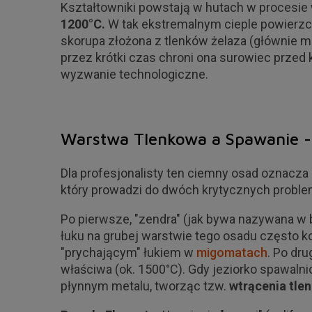
Kształtowniki powstają w hutach w procesie
1200°C.
W tak ekstremalnym cieple powierzc
skorupa złożona z tlenków żelaza (głównie ma
przez krótki czas chroni ona surowiec przed 
wyzwanie technologiczne.
Warstwa Tlenkowa a Spawanie - 
Dla profesjonalisty ten ciemny osad oznacz
który prowadzi do dwóch krytycznych probl
Po pierwsze, "zendra" (jak bywa nazywana w 
łuku na grubej warstwie tego osadu często k
"prychającym" łukiem w
migomatach
. Po dru
właściwa (ok. 1500°C). Gdy jeziorko spawalnic
płynnym metalu, tworząc tzw.
wtrącenia tle