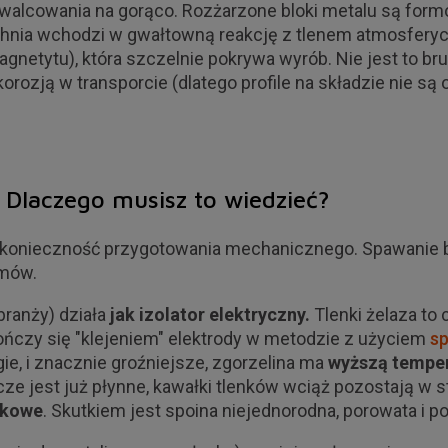
 walcowania na gorąco. Rozżarzone bloki metalu są fo
hnia wchodzi w gwałtowną reakcję z tlenem atmosfery
gnetytu), która szczelnie pokrywa wyrób. Nie jest to br
korozją w transporcie (dlatego profile na składzie nie s
Dlaczego musisz to wiedzieć?
a konieczność przygotowania mechanicznego. Spawanie be
emów.
branży) działa
jak izolator elektryczny.
Tlenki żelaza to 
ończy się "klejeniem" elektrody w metodzie z użyciem
s
gie, i znacznie groźniejsze, zgorzelina ma
wyższą temper
ze jest już płynne, kawałki tlenków wciąż pozostają w s
nkowe
. Skutkiem jest spoina niejednorodna, porowata i p