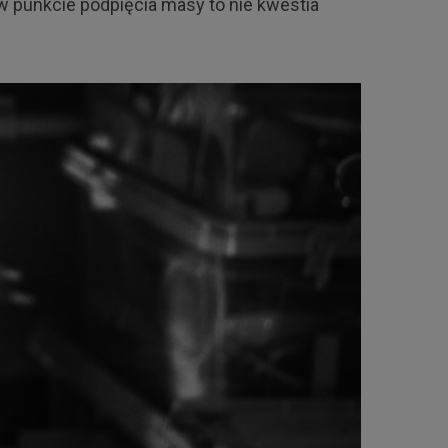
w punkcie podpięcia masy to nie kwestia