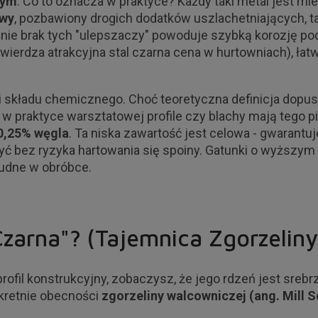
wym
. Co to oznacza w praktyce? Każdy taki metal jest m
owy
, pozbawiony drogich dodatków uszlachetniających, tak
nie brak tych "ulepszaczy" powoduje szybką korozję pod
otwierdza atrakcyjna stal czarna cena w hurtowniach), ła
 składu chemicznego. Choć teoretyczna definicja dopus
o w praktyce warsztatowej profile czy blachy mają tego 
0,25% węgla
. Ta niska zawartość jest celowa - gwarantuj
yć bez ryzyka hartowania się spoiny. Gatunki o wyższym 
trudne w obróbce.
Czarna"? (Tajemnica Zgorzeliny
ofil konstrukcyjny, zobaczysz, że jego rdzeń jest srebrz
nkretnie obecności
zgorzeliny walcowniczej (ang. Mill S