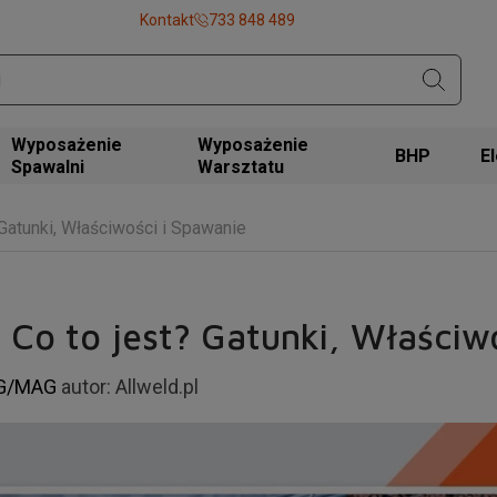
Kontakt
733 848 489
Wyposażenie
Wyposażenie
BHP
Spawalni
Warsztatu
 Gatunki, Właściwości i Spawanie
 Co to jest? Gatunki, Właściw
IG/MAG
autor:
Allweld.pl