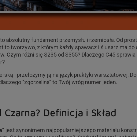
, to absolutny fundament przemysłu i rzemiosła. Od pros
st to tworzywo, z którym każdy spawacz i ślusarz ma do
ów. Czym różni się S235 od S355? Dlaczego C45 sprawia 
r?
rską i przełożymy ją na język praktyki warsztatowej. Do
dlaczego "zgorzelina" to Twój wróg numer jeden.
 Czarna? Definicja i Skład
a"
jest synonimem najpopularniejszego materiału konstr