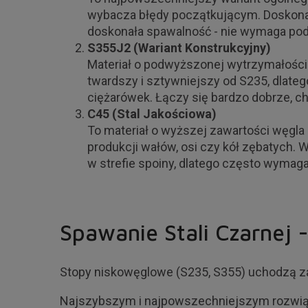
wybacza błędy początkującym. Doskonale
doskonała spawalność - nie wymaga pod
S355J2 (Wariant Konstrukcyjny)
Materiał o podwyższonej wytrzymałości 
twardszy i sztywniejszy od S235, dlat
ciężarówek. Łączy się bardzo dobrze, c
C45 (Stal Jakościowa)
To materiał o wyższej zawartości węgla 
produkcji wałów, osi czy kół zębatych. 
w strefie spoiny, dlatego często wyma
Spawanie Stali Czarnej 
Stopy niskowęglowe (S235, S355) uchodzą za
Najszybszym i najpowszechniejszym rozwi