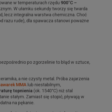
rmowane w temperaturach rzędu
900°C –
cznym. W ułamku sekundy tworzy się twarda
ud, lecz integralna warstwa chemiczna. Choć
ą od razu rude), dla spawacza stanowi poważne
zpośrednio po zgorzelinie to błąd w sztuce,
ceramika, a nie czysty metal. Próba zajarzenia
pawarek MMA
lub niestabilnym,
aturę topnienia
(ok. 1540°C) niż stal
tanie stałym. Zamiast się stopić, pływają w
odatna na pękanie.