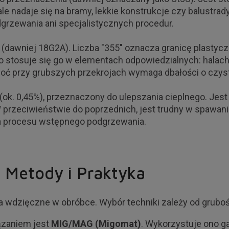
 nadaje się na bramy, lekkie konstrukcje czy balustrad
grzewania ani specjalistycznych procedur.
(dawniej 18G2A). Liczba "355" oznacza granicę plastycz
ego stosuje się go w elementach odpowiedzialnych: hal
hoć przy grubszych przekrojach wymaga dbałości o czys
(ok. 0,45%), przeznaczony do ulepszania cieplnego. Jest
W przeciwieństwie do poprzednich, jest trudny w spawani
ga procesu wstępnego podgrzewania.
- Metody i Praktyka
 wdzięczne w obróbce. Wybór techniki zależy od gruboś
ązaniem jest
MIG/MAG (Migomat)
. Wykorzystuje ono 