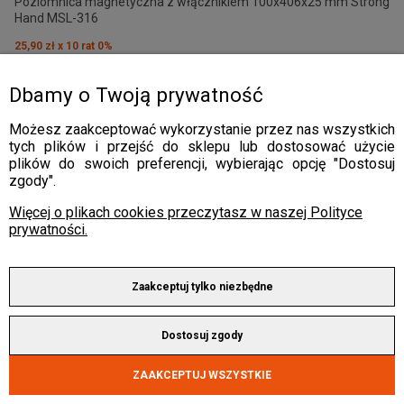
Poziomnica magnetyczna z włącznikiem 100x406x25 mm Strong
Hand MSL-316
25,90 zł x 10 rat 0%
259,00 zł
Dbamy o Twoją prywatność
Możesz zaakceptować wykorzystanie przez nas wszystkich
tych plików i przejść do sklepu lub dostosować użycie
plików do swoich preferencji, wybierając opcję "Dostosuj
zgody".
Więcej o plikach cookies przeczytasz w naszej Polityce
prywatności.
Zaakceptuj tylko niezbędne
Dostosuj zgody
ZAAKCEPTUJ WSZYSTKIE