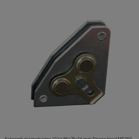
Kątownik magnetyczny 10 kg 86x75x16 mm Strong Hand MS350