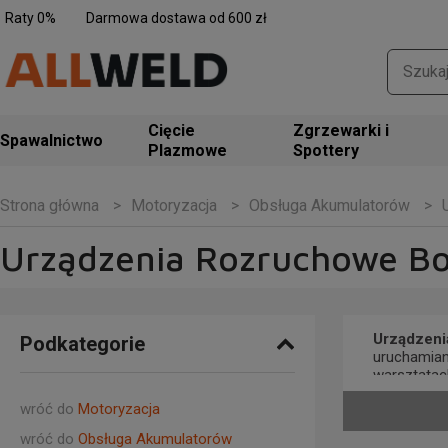
Raty 0%
Darmowa dostawa od 600 zł
Zgrzewarki i
Spawalnictwo
Spottery
Motoryzacja
Obsługa Akumulatorów
Strona główna
Urządzenia Rozruchowe Bo
Urządzeni
Podkategorie
uruchamian
warsztatac
podłączani
wróć do
Motoryzacja
Profesjona
wróć do
Obsługa Akumulatorów
pojazdy os