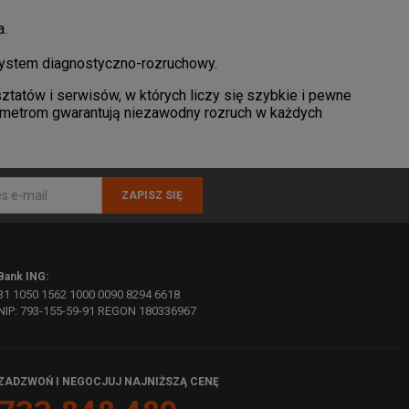
a.
ystem diagnostyczno-rozruchowy.
tatów i serwisów, w których liczy się szybkie i pewne
arametrom gwarantują niezawodny rozruch w każdych
ZAPISZ SIĘ
Bank ING:
31 1050 1562 1000 0090 8294 6618
NIP: 793-155-59-91 REGON 180336967
ZADZWOŃ I NEGOCJUJ NAJNIŻSZĄ CENĘ