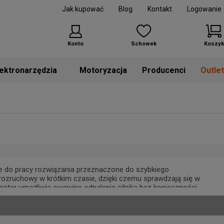
Jak kupować
Blog
Kontakt
Logowanie
Konto
Schowek
Koszyk
Motoryzacja
Producenci
Outle
e do pracy rozwiązania przeznaczone do szybkiego
ozruchowy w krótkim czasie, dzięki czemu sprawdzają się w
ter umożliwia awaryjne odpalenie silnika bez konieczności
stabilne parametry pracy i pozwalają bezpiecznie uruchamiać
prężnymi. W sytuacjach, w których akumulator wymaga