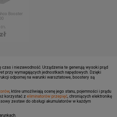
hco Booster
00
t 0%
zł
ię czas i niezawodność. Urządzenia te generują wysoki prąd
wet przy wymagających jednostkach napędowych. Dzięki
kcji odpornej na warunki warsztatowe, boostery są
torów
, które umożliwiają ocenę jego stanu, pojemności i prądu
ież korzystać z
eliminatorów przepięć
, chroniących elektronikę
eksowy zestaw do obsługi akumulatorów w każdym
arunkach.