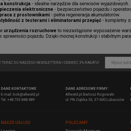
a konstrukcja
- idealne narzędzie dla serwisów wyjazdowych.
pieczenia elektroniczne
- bezpieczeństwo pojazdu i operator
praca z prostownikami
- pełna regeneracja akumulatorów.
ybilność z testerami i eliminatorami przepięć
- kompletny s
ne
urządzenia rozruchowe
to niezastąpione wyposażenie warsz
 sprawności pojazdu. Dzięki mocnej konstrukcji i stabilnym p
UŻ TERAZ DO NASZEGO NEWSLETTERA I ODBIERZ 3% RABATU!
DANE KONTAKTOWE
DANE ADRESOWE FIRMY:
E-mail: bok@allweld.pl
Allweld.pl Bartosz Rogowski
Tel. +48 733 848 489
ul. Płk Dąbka 53, 37-600 Lubaczów
NASZE USŁUGI
POLECAMY
Leasing
Spawarki Magnum