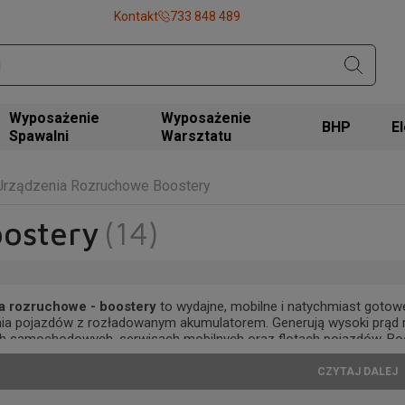
Kontakt
733 848 489
Wyposażenie
Wyposażenie
BHP
Spawalni
Warsztatu
Urządzenia Rozruchowe Boostery
ostery
(14)
a rozruchowe - boostery
to wydajne, mobilne i natychmiast gotow
ia pojazdów z rozładowanym akumulatorem. Generują wysoki prąd r
h samochodowych, serwisach mobilnych oraz flotach pojazdów. Boos
a klasycznego prostownika czy wymiany baterii.
CZYTAJ DALEJ
lne
boostery rozruchowe
są odporne na przeciążenia, zapewniają 
obowe, dostawcze oraz maszyny z silnikami benzynowymi i wysoko