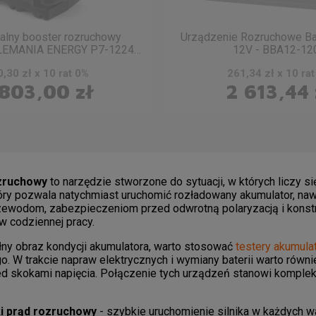
alny booster rozruchowy
Urządzenie Rozruchowe Ba
LEMANIA ENERGY P7-1224
12V - BBA12-12
F2
,30 zł x 10 rat 0%
261,34 zł x 10 ra
 803,00 zł
2 613,44 
zruchowy
to narzędzie stworzone do sytuacji, w których liczy s
tóry pozwala natychmiast uruchomić rozładowany akumulator, na
zewodom, zabezpieczeniom przed odwrotną polaryzacją i konstru
w codziennej pracy.
łny obraz kondycji akumulatora, warto stosować
testery akumula
. W trakcie napraw elektrycznych i wymiany baterii warto równ
ed skokami napięcia. Połączenie tych urządzeń stanowi kompl
i prąd rozruchowy
- szybkie uruchomienie silnika w każdych w