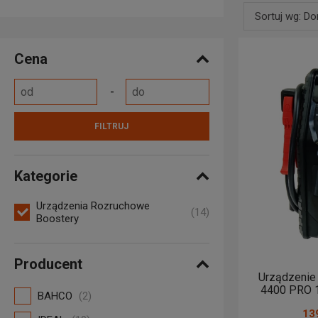
doładowani
Sortuj wg: D
sprawdzają
Domyślne
Cena
Nazwa produ
Nazwa produ
Od najniższ
FILTRUJ
Od najwyższ
Kategorie
Od najnows
Urządzenia Rozruchowe
(14)
Boostery
Producent
Urządzenie
4400 PRO 1
BAHCO
(2)
139