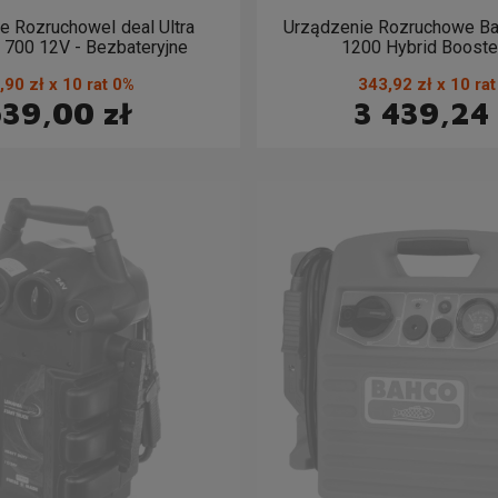
e RozruchoweI deal Ultra
Urządzenie Rozruchowe Ba
700 12V - Bezbateryjne
1200 Hybrid Booste
,90 zł x 10 rat 0%
343,92 zł x 10 ra
39,00 zł
3 439,24 