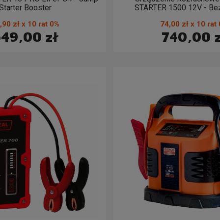
Starter Booster
STARTER 1500 12V - Bez
,90 zł x 10 rat 0%
74,00 zł x 10 rat
49,00 zł
740,00 