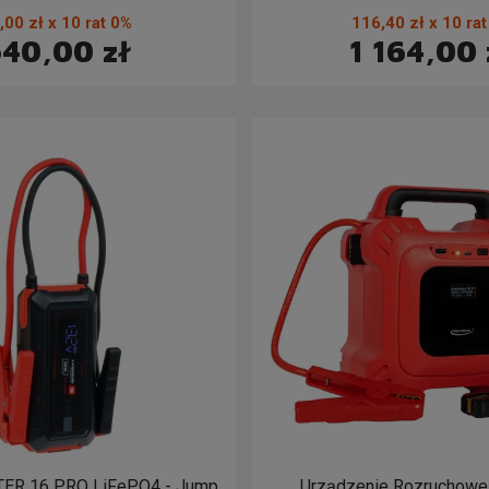
r 3.5BAR latarka 11-997
,00 zł x 10 rat 0%
116,40 zł x 10 ra
40,00 zł
1 164,00 
TER 16 PRO LiFePO4 - Jump
Urządzenie Rozruchow