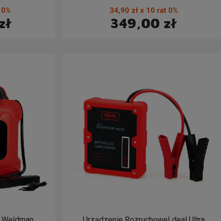
t 0%
34,90 zł x 10 rat 0%
zł
349,00 zł
e Weldman
Urządzenie RozruchoweI deal Ultra