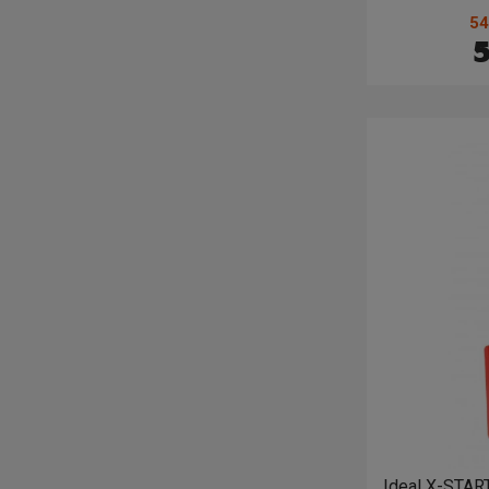
kompreso
54
5
Ideal X-STAR