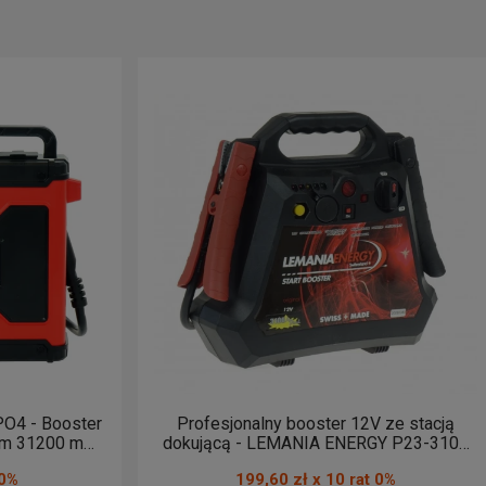
umulatorów
. Tam, gdzie nie ma dostępu do sieci 230 V, świetnie
em
, umożliwiające pracę w pełni niezależnie od źródeł zasilania.
Profesjonalny booster 12V ze stacją
em 31200 mAh
dokującą - LEMANIA ENERGY P23-3100
er
PRO P27
 0%
199,60 zł x 10 rat 0%