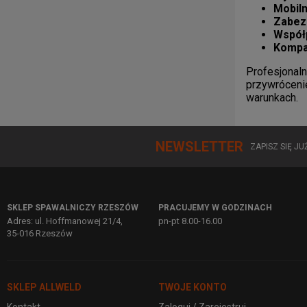
Mobiln
Zabez
Współ
Kompat
Profesjonal
przywrócenie
warunkach.
NEWSLETTER
ZAPISZ SIĘ J
SKLEP SPAWALNICZY RZESZÓW
PRACUJEMY W GODZINACH
Adres: ul. Hoffmanowej 21/4,
pn-pt 8.00-16.00
35-016 Rzeszów
SKLEP ALLWELD
TWOJE KONTO
Kontakt
Zaloguj / Zarejestruj