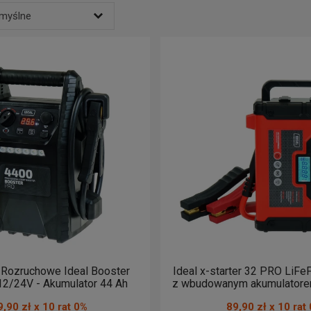
a lub pełnej regeneracji, warto stosować również
prostowniki do ak
omyślne
 się natomiast
urządzenia rozruchowe z wbudowanym akumulator
ktu od A do Z
ktu od Z do A
ej ceny
ej ceny
zego produktu
 Rozruchowe Ideal Booster
Ideal x-starter 32 PRO LiFePO4 - Booster
2/24V - Akumulator 44 Ah
z wbudowanym akumulator
LiFePO4 - Start
,90 zł x 10 rat 0%
89,90 zł x 10 rat