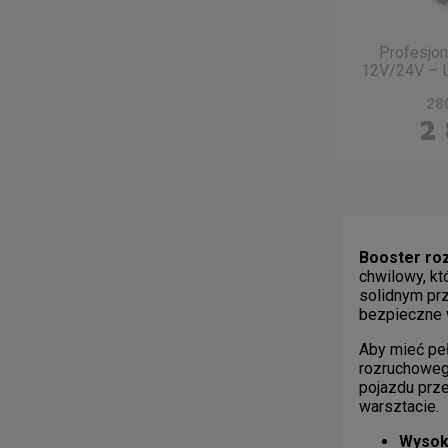
Profesjon
12V/24V – 
280
2
Booster ro
chwilowy, k
solidnym pr
bezpieczne 
Aby mieć pe
rozruchowego
pojazdu prz
warsztacie.
Wysok