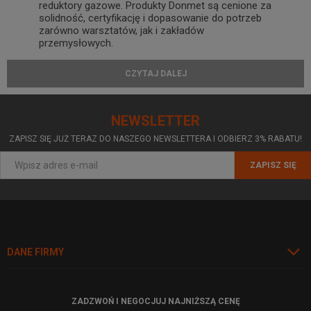
reduktory gazowe. Produkty Donmet są cenione za
solidność, certyfikację i dopasowanie do potrzeb
zarówno warsztatów, jak i zakładów
przemysłowych.
Oferta Donmet
CZYTAJ DALEJ
NEWSLETTER
Palniki do spawania, cięcia i lutowania –
acetylowe, propanowe i gazowo-tlenowe,
ZAPISZ SIĘ JUŻ TERAZ DO NASZEGO NEWSLETTERA I ODBIERZ 3% RABATU!
Reduktory gazowe
– tlen, acetylen,
ZAPISZ SIĘ
mieszanki gazów osłonowych,
Osprzęt autogeniczny i akcesoria do
palników – dysze, końcówki, elementy
wymienne,
Ekonomizery oraz inne rozwiązania
DANE FIRMY
oszczędzające gaz i poprawiające
efektywność pracy.
ZADZWOŃ I NEGOCJUJ NAJNIŻSZĄ CENĘ
Zalety sprzętu