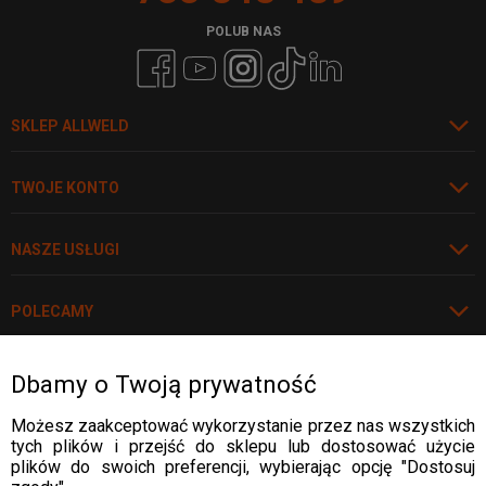
POLUB NAS
SKLEP ALLWELD
TWOJE KONTO
NASZE USŁUGI
POLECAMY
Dbamy o Twoją prywatność
Rozwiń
WARTO WIEDZIEĆ
Możesz zaakceptować wykorzystanie przez nas wszystkich
tych plików i przejść do sklepu lub dostosować użycie
WARTO WIEDZIEĆ
plików do swoich preferencji, wybierając opcję "Dostosuj
DOSTAWA: