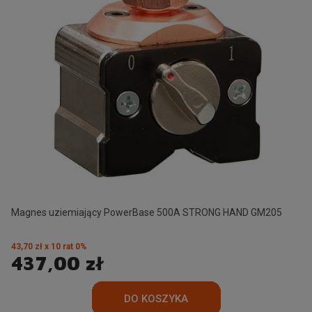
Magnes uziemiający PowerBase 500A STRONG HAND GM205
43,70 zł x 10 rat 0%
437,00 zł