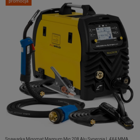
promocja
Spawarka Migomat Magnum Mig 208 Alu Synergia L 4X4 MMA