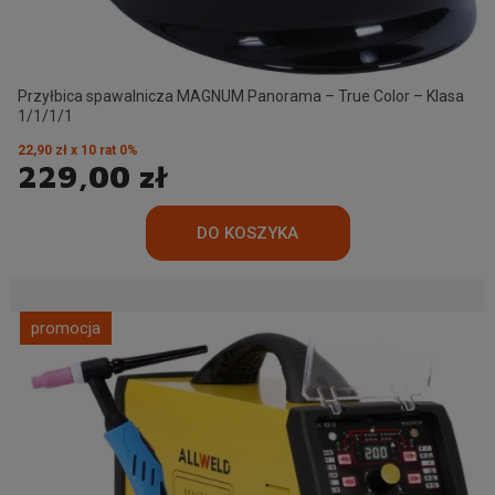
Przyłbica spawalnicza MAGNUM Panorama – True Color – Klasa
1/1/1/1
22,90 zł x 10 rat 0%
229,00 zł
promocja