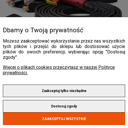
Dbamy o Twoją prywatność
Przecinarka Plazmowa Cutter Magnum CUT 55
Możesz zaakceptować wykorzystanie przez nas wszystkich
tych plików i przejść do sklepu lub dostosować użycie
plików do swoich preferencji, wybierając opcję "Dostosuj
1 690,00 zł
zgody".
1 521,00 zł
Więcej o plikach cookies przeczytasz w naszej Polityce
prywatności.
Zaakceptuj tylko niezbędne
promocja
Dostosuj zgody
ZAAKCEPTUJ WSZYSTKIE