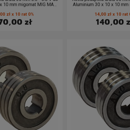
10 x 10 mm migomat MIG MAG
Aluminium 30 x 10 x 10 mm
0,6 - 0,8
MAG (2 sztuki) 0,6 
,00 zł x 10 rat 0%
14,00 zł x 10 rat
70,00 zł
140,00 z