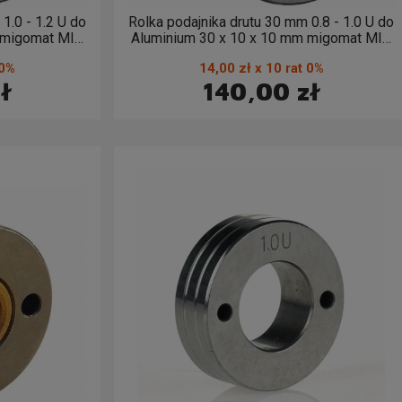
1.0 - 1.2 U do
Rolka podajnika drutu 30 mm 0.8 - 1.0 U do
 migomat MIG
Aluminium 30 x 10 x 10 mm migomat MIG
- 1,2
MAG (2 sztuki) 0,8 - 1,0
 0%
14,00 zł x 10 rat 0%
ł
140,00 zł