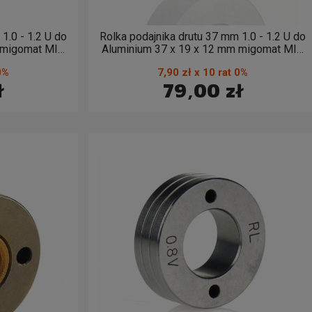
1.0 - 1.2 U do
Rolka podajnika drutu 37 mm 1.0 - 1.2 U do
 migomat MIG
Aluminium 37 x 19 x 12 mm migomat MIG
MAG 1, 0 - 1,2
0%
7,90 zł x 10 rat 0%
ł
79,00 zł