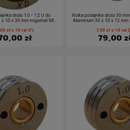
jnika drutu 1.0 - 1.2 U do
Rolka podajnika drutu 30 mm 
2 x 10 x 30 mm migomat MIG
Aluminium 30 x 10 x 12 mm
MAG 1,0 - 1,2
MAG 1,0 - 1,2
,00 zł x 10 rat 0%
7,90 zł x 10 rat 
70,00 zł
79,00 z