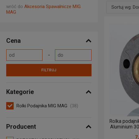
ściskania 
wróć do
Akcesoria Spawalnicze MIG
Sortuj wg: D
MAG
W ofercie 
Domyślne
profesjona
regularnie,
Nazwa produ
Dla pełnej
Cena
Nazwa produ
Od najniższ
Od najwyższ
FILTRUJ
Od najnows
Kategorie
Rolki Podajnika MIG MAG
(38)
Rolka podajni
Producent
Aluminium 3
7