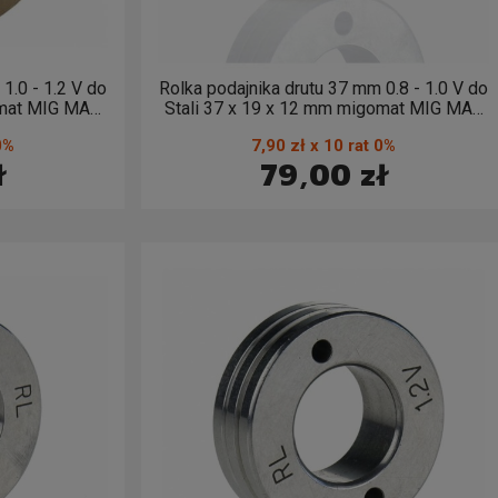
1.0 - 1.2 V do
Rolka podajnika drutu 37 mm 0.8 - 1.0 V do
G MAG
Stali 37 x 19 x 12 mm migomat MIG MAG
0,8 - 1,0
0%
7,90 zł x 10 rat 0%
ł
79,00 zł