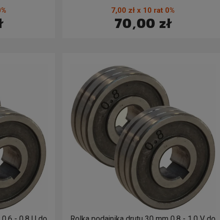
MAG 0,6 - 0,8
0%
7,00 zł x 10 rat 0%
ł
70,00 zł
0.6 - 0.8 U do
Rolka podajnika drutu 30 mm 0.8 - 1.0 V do