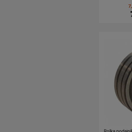
7
Rolka podajni