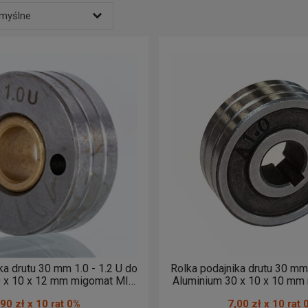
drutu
, co ma znaczenie przy zachowaniu prawidłowego toru w
wkła
omyślne
Allweld znajdziesz rolki pasujące do większości podajników dostępn
lnych 4-rolkowych, używanych w bardziej zaawansowanych
migoma
 zwłaszcza przy zmianie rodzaju drutu lub jego średnicy.
ktu od A do Z
 kompatybilności systemu podającego sprawdź również dostępne
ko
ktu od Z do A
ej ceny
ej ceny
zego produktu
ka drutu 30 mm 1.0 - 1.2 U do
Rolka podajnika drutu 30 mm 
0 x 10 x 12 mm migomat MIG
Aluminium 30 x 10 x 10 mm
MAG 1,0 - 1,2
MAG 0,8 - 1,0
,90 zł x 10 rat 0%
7,00 zł x 10 rat 