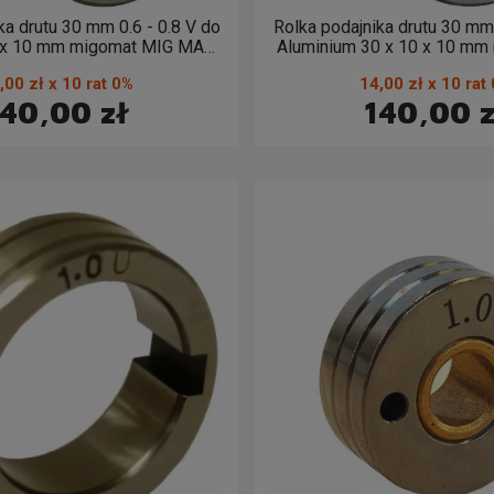
ka drutu 30 mm 0.6 - 0.8 V do
Rolka podajnika drutu 30 mm 
10 x 10 mm migomat MIG MAG
Aluminium 30 x 10 x 10 mm
2 sztuki) 0.6 - 0.8
MAG (2 sztuki) 1,0 
,00 zł x 10 rat 0%
14,00 zł x 10 rat
140,00 zł
140,00 z