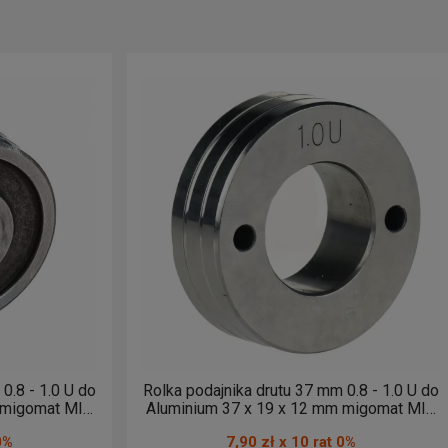
dach uchwytu MIG MAG
.
ych na rynku – zarówno standardowych 2-rolkowych, jak i
tach
. To niezawodne komponenty, które warto wymieniać
ńcówki prądowe
,
uchwyty MIG MAG
oraz
druty spawalnicze
.
0.8 - 1.0 U do
Rolka podajnika drutu 37 mm 0.8 - 1.0 U do
 migomat MIG
Aluminium 37 x 19 x 12 mm migomat MIG
MAG 0,8 - 1,0
0%
7,90 zł x 10 rat 0%