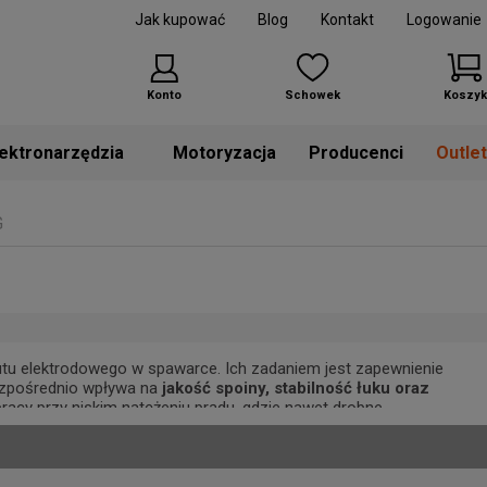
Jak kupować
Blog
Kontakt
Logowanie
Konto
Schowek
Koszyk
Motoryzacja
Producenci
Outle
G
utu elektrodowego w spawarce. Ich zadaniem jest zapewnienie
ezpośrednio wpływa na
jakość spoiny, stabilność łuku oraz
 pracy przy niskim natężeniu prądu, gdzie nawet drobne
luminiowych oraz
knurlowane
(rowkowane) do spawania
wka gwarantuje
optymalną przyczepność bez nadmiernego