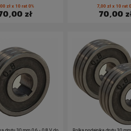
MAG 1,0 - 1,2
0,8 - 1,0
,00 zł x 10 rat 0%
7,00 zł x 10 rat 
70,00 zł
70,00 z
ka drutu 30 mm 0.6 - 0.8 V do
Rolka podajnika drutu 30 mm 