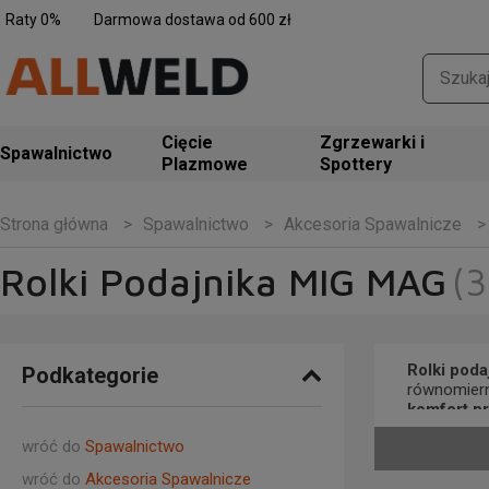
Raty 0%
Darmowa dostawa od 600 zł
Zgrzewarki i
Spawalnictwo
Spottery
Spawalnictwo
Akcesoria Spawalnicze
Strona główna
Rolki Podajnika MIG MAG
(3
Rolki pod
Podkategorie
równomiern
komfort p
zakłócenia
wróć do
Spawalnictwo
Dostępne są
wróć do
Akcesoria Spawalnicze
drutami pr