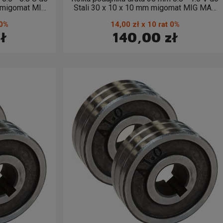
 migomat MIG
Stali 30 x 10 x 10 mm migomat MIG MAG
- 0,8
(2 sztuki) 0,8 - 1,0
 0%
14,00 zł x 10 rat 0%
ł
140,00 zł