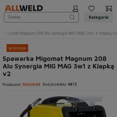
Kategorie
a Migomat Magnum 208 Alu Synergia MIG MAG 3w1 z Klapką v2
promocja
Spawarka Migomat Magnum 208
Alu Synergia MIG MAG 3w1 z Klapką
v2
Kod produktu:
4872
Producent:
MAGNUM