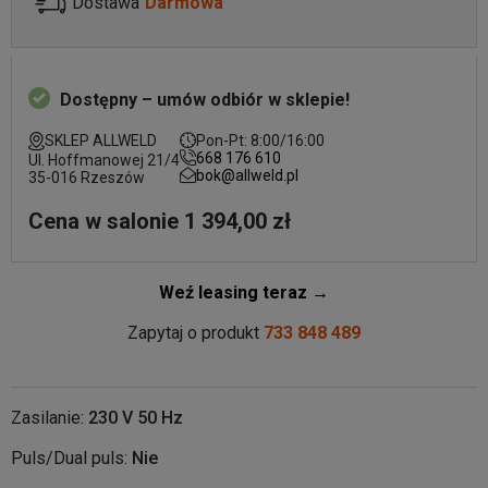
Dostawa
Darmowa
Dostępny – umów odbiór w sklepie!
SKLEP ALLWELD
Pon-Pt: 8:00/16:00
668 176 610
Ul. Hoffmanowej 21/4
bok@allweld.pl
35-016 Rzeszów
Cena w salonie 1 394,00 zł
Weź leasing teraz →
Zapytaj o produkt
733 848 489
Zasilanie:
230 V 50 Hz
Puls/Dual puls:
Nie