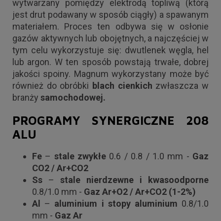
wytwarzany pomiędzy elektrodą topliwą (którą
jest drut podawany w sposób ciągły) a spawanym
materiałem. Proces ten odbywa się w osłonie
gazów aktywnych lub obojętnych, a najczęściej w
tym celu wykorzystuje się: dwutlenek węgla, hel
lub argon. W ten sposób powstają trwałe, dobrej
jakości spoiny. Magnum wykorzystany może być
również do obróbki
blach cienkich
zwłaszcza w
branży
samochodowej.
PROGRAMY SYNERGICZNE 208
ALU
Fe
–
stale zwykłe
0.6 / 0.8 / 1.0 mm -
Gaz
CO2 / Ar+CO2
Ss
–
stale nierdzewne i kwasoodporne
0.8/1.0 mm -
Gaz
Ar+O2 / Ar+CO2 (1-2%)
Al
–
aluminium i stopy aluminium
0.8/1.0
mm -
Gaz Ar