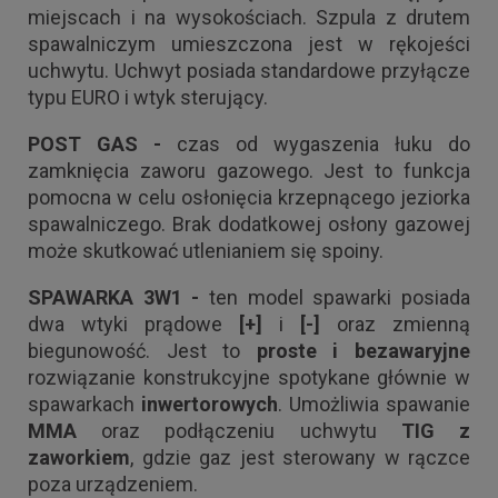
miejscach i na wysokościach. Szpula z drutem
spawalniczym umieszczona jest w rękojeści
uchwytu. Uchwyt posiada standardowe przyłącze
typu EURO i wtyk sterujący.
POST GAS -
czas od wygaszenia łuku do
zamknięcia zaworu gazowego. Jest to funkcja
pomocna w celu osłonięcia krzepnącego jeziorka
spawalniczego. Brak dodatkowej osłony gazowej
może skutkować utlenianiem się spoiny.
SPAWARKA 3W1 -
ten model spawarki posiada
dwa wtyki prądowe
[+]
i
[-]
oraz zmienną
biegunowość. Jest to
proste i bezawaryjne
rozwiązanie konstrukcyjne spotykane głównie w
spawarkach
inwertorowych
. Umożliwia spawanie
MMA
oraz podłączeniu uchwytu
TIG z
zaworkiem
, gdzie gaz jest sterowany w rączce
poza urządzeniem.