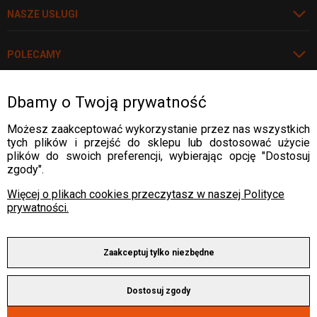
NASZE USŁUGI
POLECAMY
Dbamy o Twoją prywatność
Rozwiń
WARTO WIEDZIEĆ
Możesz zaakceptować wykorzystanie przez nas wszystkich
tych plików i przejść do sklepu lub dostosować użycie
WARTO WIEDZIEĆ
plików do swoich preferencji, wybierając opcję "Dostosuj
DOSTAWA:
zgody".
WARTO WIEDZIEĆ
Więcej o plikach cookies przeczytasz w naszej Polityce
prywatności.
WARTO WIEDZIEĆ
PŁATNOŚCI:
Zaakceptuj tylko niezbędne
Copyright © 2025 by ALLWELD®
Dostosuj zgody
Wszelkie prawa zastrzeżone.
Sklep internetowy Shoper Premium