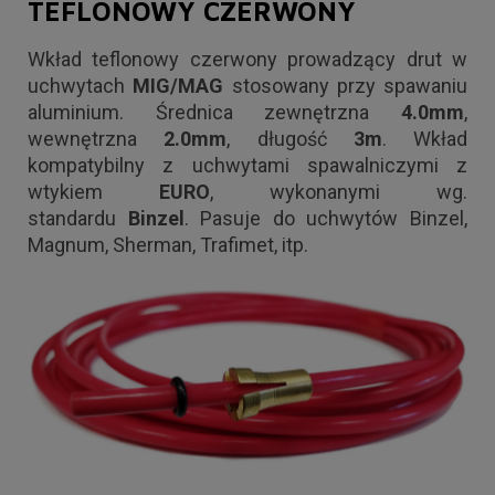
TEFLONOWY CZERWONY
Wkład teflonowy czerwony prowadzący drut w
uchwytach
MIG/MAG
stosowany przy spawaniu
aluminium. Średnica zewnętrzna
4.0mm
,
wewnętrzna
2.0
mm
, długość
3m
. Wkład
kompatybilny z uchwytami spawalniczymi z
wtykiem
EURO
, wykonanymi wg.
standardu
Binzel
. Pasuje do uchwytów Binzel,
Magnum, Sherman, Trafimet, itp.