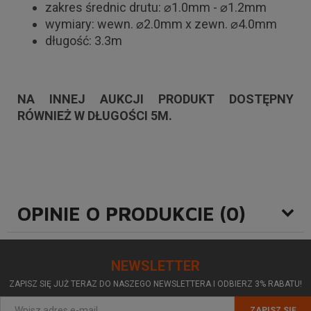
zakres średnic drutu: ⌀1.0mm - ⌀1.2mm
wymiary: wewn. ⌀2.0mm x zewn. ⌀4.0mm
długość: 3.3m
NA INNEJ AUKCJI PRODUKT DOSTĘPNY
RÓWNIEŻ W DŁUGOŚCI 5M.
OPINIE O PRODUKCIE (0)
NEWSLETTER
ZAPISZ SIĘ JUŻ TERAZ DO NASZEGO NEWSLETTERA I ODBIERZ 3% RABATU!
ZAPISZ SIĘ