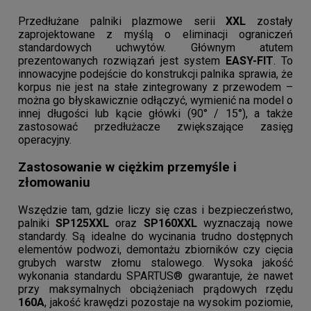
ręki:
Przedłużane palniki plazmowe serii
XXL
zostały
zaprojektowane z myślą o eliminacji ograniczeń
standardowych uchwytów. Głównym atutem
Zasięg i bezpieczeństwo:
Ekstremalne
prezentowanych rozwiązań jest system
EASY-FIT
. To
innowacyjne podejście do konstrukcji palnika sprawia, że
długości palnika pozwalają na zachowanie
korpus nie jest na stałe zintegrowany z przewodem –
bezpiecznego dystansu od strefy cięcia.
można go błyskawicznie odłączyć, wymienić na model o
System EASY-FIT:
Nowoczesne przyłącze
innej długości lub kącie główki (90° / 15°), a także
umożliwiające wymianę korpusu palnika w
zastosować przedłużacze zwiększające zasięg
operacyjny.
kilka sekund.
Wysoka moc:
Obsługa prądów cięcia 125A
Zastosowanie w ciężkim przemyśle i
oraz 160A w wysokich cyklach pracy.
złomowaniu
Zajarzenie bez HF:
Bezpieczna praca w
pobliżu wrażliwej elektroniki.
Wszędzie tam, gdzie liczy się czas i bezpieczeństwo,
palniki
SP125XXL
oraz
SP160XXL
wyznaczają nowe
standardy. Są idealne do wycinania trudno dostępnych
elementów podwozi, demontażu zbiorników czy cięcia
grubych warstw złomu stalowego. Wysoka jakość
wykonania standardu SPARTUS® gwarantuje, że nawet
przy maksymalnych obciążeniach prądowych rzędu
160A
, jakość krawędzi pozostaje na wysokim poziomie,