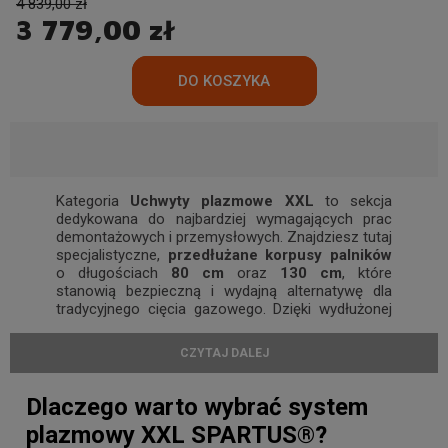
4 839,00 zł
3 779,00 zł
Kategoria
Uchwyty plazmowe XXL
to sekcja
dedykowana do najbardziej wymagających prac
demontażowych i przemysłowych. Znajdziesz tutaj
specjalistyczne,
przedłużane korpusy palników
o długościach
80 cm
oraz
130 cm
, które
stanowią bezpieczną i wydajną alternatywę dla
tradycyjnego cięcia gazowego. Dzięki wydłużonej
konstrukcji, praca przy rozbiórkach konstrukcji
stalowych czy złomowaniu wielkogabarytowych
CZYTAJ DALEJ
elementów staje się znacznie prostsza i bardziej
komfortowa.
Dlaczego warto wybrać system
Innowacja w zasięgu
plazmowy XXL SPARTUS®?