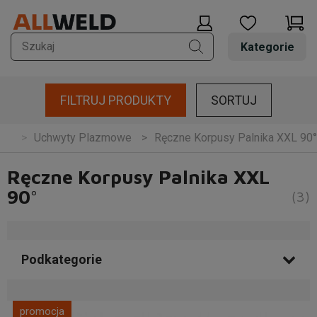
Kategorie
FILTRUJ PRODUKTY
SORTUJ
zęt
Uchwyty Plazmowe
Ręczne Korpusy Palnika XXL 90°
Ręczne Korpusy Palnika XXL
90°
(3)
Podkategorie
promocja