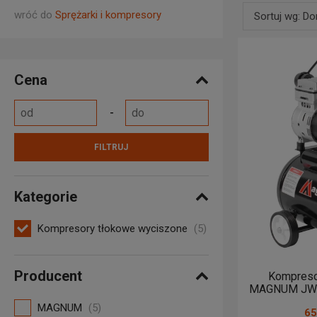
zwięk
wróć do
Sprężarki i kompresory
Sortuj wg: D
chron
Domyślne
są do
Nazwa produ
W naszej o
Cena
rozwiązani
Nazwa produ
przydomow
Zastosowan
Od najniższ
dentystycz
FILTRUJ
Od najwyższ
Warto równ
sprawdzą si
Od najnows
Kategorie
Jeśli szuka
kompresory
Kompresory tłokowe wyciszone
(5)
Producent
Kompreso
MAGNUM JWS-
MAGNUM
(5)
65