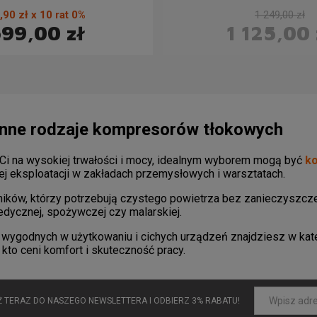
,90 zł x 10 rat 0%
1 249,00 zł
99,00 zł
1 125,00 
inne rodzaje kompresorów tłokowych
 Ci na wysokiej trwałości i mocy, idealnym wyborem mogą być
k
j eksploatacji w zakładach przemysłowych i warsztatach.
ników, którzy potrzebują czystego powietrza bez zanieczyszc
dycznej, spożywczej czy malarskiej.
 wygodnych w użytkowaniu i cichych urządzeń znajdziesz w kat
 kto ceni komfort i skuteczność pracy.
UŻ TERAZ DO NASZEGO NEWSLETTERA I ODBIERZ 3% RABATU!