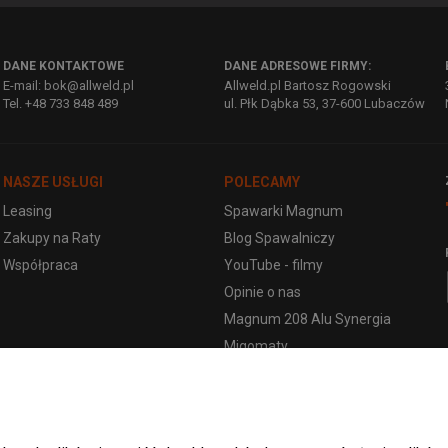
DANE KONTAKTOWE
DANE ADRESOWE FIRMY:
E-mail: bok@allweld.pl
Allweld.pl Bartosz Rogowski
Tel. +48 733 848 489
ul. Płk Dąbka 53, 37-600 Lubaczów
NASZE USŁUGI
POLECAMY
Leasing
Spawarki Magnum
Zakupy na Raty
Blog Spawalniczy
Współpraca
YouTube - filmy
Opinie o nas
Magnum 208 Alu Synergia
Migomaty
WARTO WIEDZIEĆ
WARTO WIEDZIEĆ
Spawarki SKANDI KRAFT
Spawarki Spartus
Rozwiń