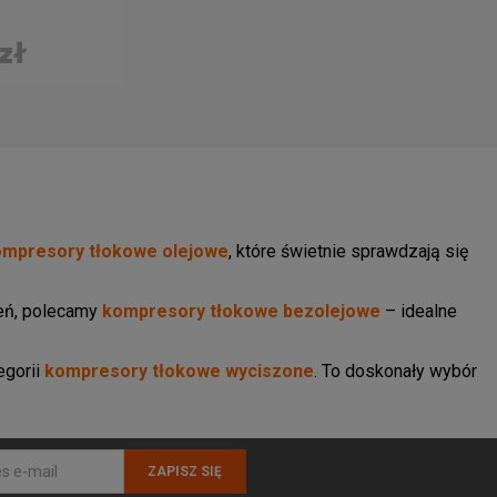
zł
ompresory tłokowe olejowe
, które świetnie sprawdzają się
zeń, polecamy
kompresory tłokowe bezolejowe
– idealne
egorii
kompresory tłokowe wyciszone
. To doskonały wybór
ZAPISZ SIĘ