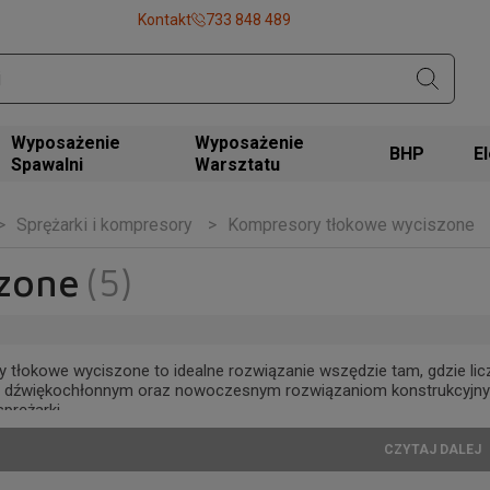
Kontakt
733 848 489
Wyposażenie
Wyposażenie
BHP
Spawalni
Warsztatu
Sprężarki i kompresory
Kompresory tłokowe wyciszone
zone
(5)
tłokowe wyciszone to idealne rozwiązanie wszędzie tam, gdzie liczy
źwiękochłonnym oraz nowoczesnym rozwiązaniom konstrukcyjnym, u
sprężarki.
arto wybrać wyciszony kompresor tłokowy?
CZYTAJ DALEJ
nia cichą pracę – idealny do warsztatu, garażu i serwisu,