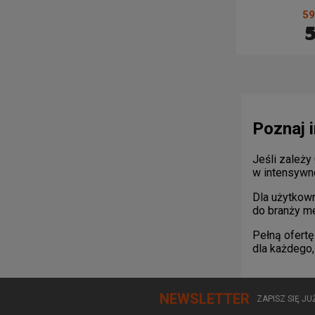
59
5
Poznaj 
Jeśli zależy
w intensywne
Dla użytkow
do branży me
Pełną ofertę
dla każdego,
NEWSLETTER
ZAPISZ SIĘ J