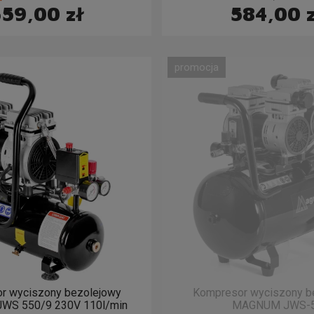
59,00 zł
584,00 
promocja
r wyciszony bezolejowy
Kompresor wyciszony b
S 550/9 230V 110l/min
MAGNUM JWS-