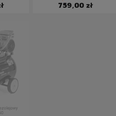
zł
759,00 zł
ezolejowy
50