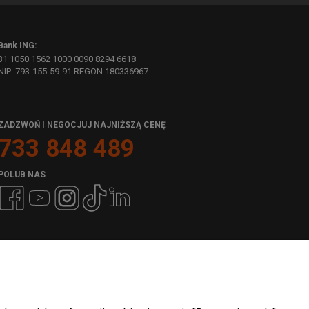
Bank ING:
31 1050 1562 1000 0090 8294 6618
NIP: 793-155-59-91 REGON 180336967
ZADZWOŃ I NEGOCJUJ NAJNIŻSZĄ CENĘ
733 848 489
POLUB NAS