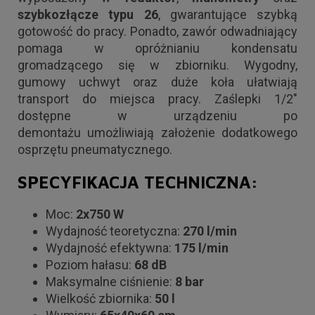
szybkozłącze typu 26
, gwarantujące szybką
gotowość do pracy. Ponadto, zawór odwadniający
pomaga w opróżnianiu kondensatu
gromadzącego się w zbiorniku. Wygodny,
gumowy uchwyt oraz duże koła ułatwiają
transport do miejsca pracy. Zaślepki 1/2"
dostępne w urządzeniu po
demontażu umożliwiają założenie dodatkowego
osprzętu pneumatycznego.
SPECYFIKACJA TECHNICZNA:
Moc:
2x750
W
Wydajność teoretyczna:
270 l/min
Wydajność efektywna:
175 l/min
Poziom hałasu:
68 dB
Maksymalne ciśnienie:
8 bar
Wielkość zbiornika:
50 l