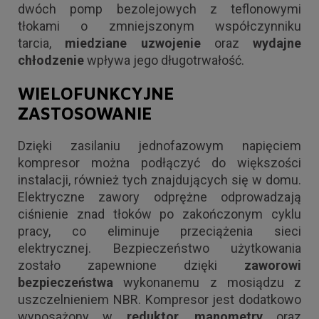
dwóch pomp bezolejowych z teflonowymi
tłokami o zmniejszonym współczynniku
tarcia,
miedziane uzwojenie
oraz
wydajne
chłodzenie
wpływa jego długotrwałość.
WIELOFUNKCYJNE
ZASTOSOWANIE
Dzięki zasilaniu jednofazowym napięciem
kompresor można podłączyć do większości
instalacji, również tych znajdujących się w domu.
Elektryczne zawory odprężne odprowadzają
ciśnienie znad tłoków po zakończonym cyklu
pracy, co eliminuje przeciążenia sieci
elektrycznej. Bezpieczeństwo użytkowania
zostało zapewnione dzięki
zaworowi
bezpieczeństwa
wykonanemu z mosiądzu z
uszczelnieniem NBR. Kompresor jest dodatkowo
wyposażony w
reduktor
,
manometry
oraz