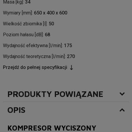
Masa [kg]:
34
Wymiary [mm]:
650 x 400 x 600
Wielkość zbiornika [l]:
50
Poziom hałasu [dB]:
68
Wydajność efektywna [l/min]:
175
Wydajność teoretyczna [l/min]:
270
Przejdź do pełnej specyfikacji
PRODUKTY POWIĄZANE
OPIS
KOMPRESOR WYCISZONY