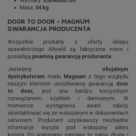
Wymiary:
65x40x60 cm
Masa:
34 kg
DOOR TO DOOR
-
MAGNUM
GWARANCJA PRODUCENTA
Wszystkie produkty z oferty sklepu
spawalniczego Allweld są fabrycznie nowe i
posiadają
pisemną gwarancję producenta
.
Jesteśmy
oficjalnym
dystrybutorem
marki
Magnum
z tego względu
naszym klientom umożliwiamy gwarancję
door
to door,
jest ona bardzo korzystnym
rozwiązaniem szybkim i darmowym. W
momencie wystąpienia awarii należy
skontaktować się ze wskazanym w dokumentach
serwisem. Producent uzyskawszy niezbędne
informacje wysyła pod wskazany adres
kuriera. Po wykonaniu naprawy tą samą drogą i