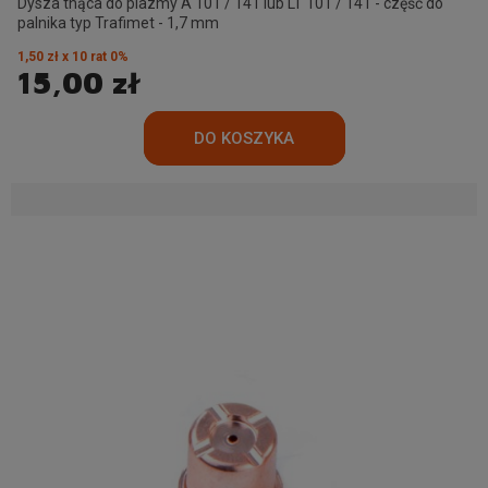
Dysza tnąca do plazmy A 101 / 141 lub LT 101 / 141 - część do
palnika typ Trafimet - 1,7 mm
1,50 zł x 10 rat 0%
15,00 zł