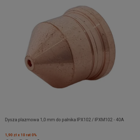
Dysza plazmowa 1,0 mm do palnika IPX102 / IPXM102 - 40A
1,90 zł x 10 rat 0%