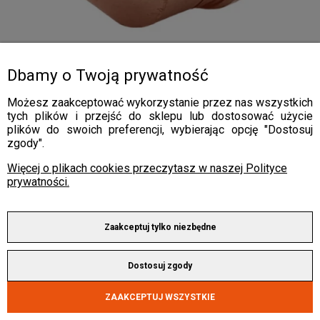
Dbamy o Twoją prywatność
Dysza plazmowa 1,1 mm do palnika IPX102 / IPXM102 - 50A
Możesz zaakceptować wykorzystanie przez nas wszystkich
tych plików i przejść do sklepu lub dostosować użycie
plików do swoich preferencji, wybierając opcję "Dostosuj
1,90 zł x 10 rat 0%
zgody".
19,00 zł
Więcej o plikach cookies przeczytasz w naszej Polityce
prywatności.
Zaakceptuj tylko niezbędne
Dostosuj zgody
ZAAKCEPTUJ WSZYSTKIE