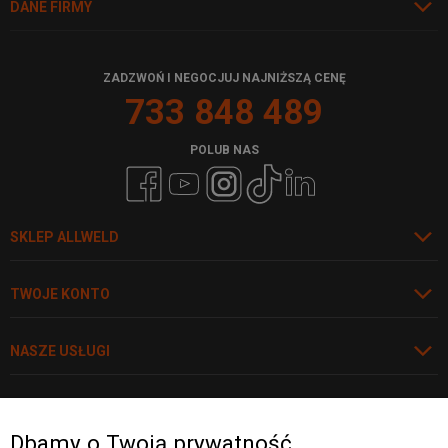
DANE FIRMY
ZADZWOŃ I NEGOCJUJ NAJNIŻSZĄ CENĘ
733 848 489
POLUB NAS
SKLEP ALLWELD
TWOJE KONTO
NASZE USŁUGI
POLECAMY
Dbamy o Twoją prywatność