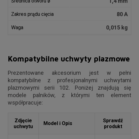
1,4 mm
Średnica otworu ø
80 A
Zakres prądu cięcia
0,015 kg
Waga
Kompatybilne uchwyty plazmowe
Prezentowane akcesorium jest w pełni
kompatybilne z profesjonalnymi uchwytami
plazmowymi serii 102. Poniżej znajdują się
modele palników, z którymi ten element
współpracuje:
Zdjęcie
Sprawdź
Model i Opis
uchwytu
produkt