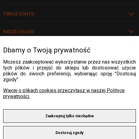
TWOJE KONTO
NASZE USŁUGI
Dbamy o Twoją prywatność
POLECAMY
Możesz zaakceptować wykorzystanie przez nas wszystkich
tych plików i przejść do sklepu lub dostosować użycie
plików do swoich preferencji, wybierając opcję "Dostosuj
DOSTAWA:
zgody".
Więcej o plikach cookies przeczytasz w naszej Polityce
prywatności.
PŁATNOŚCI:
Zaakceptuj tylko niezbędne
Copyright © 2025 by ALLWELD®
Dostosuj zgody
Wszelkie prawa zastrzeżone.