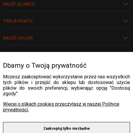
SKLEP ALLWELD
TWOJE KONTO
NASZE USŁUGI
POLECAMY
Dbamy o Twoją prywatność
Rozwiń
Możesz zaakceptować wykorzystanie przez nas wszystkich
tych plików i przejść do sklepu lub dostosować użycie
WARTO WIEDZIEĆ
plików do swoich preferencji, wybierając opcję "Dostosuj
zgody".
WARTO WIEDZIEĆ
DOSTAWA:
Więcej o plikach cookies przeczytasz w naszej Polityce
WARTO WIEDZIEĆ
prywatności.
WARTO WIEDZIEĆ
PŁATNOŚCI:
Zaakceptuj tylko niezbędne