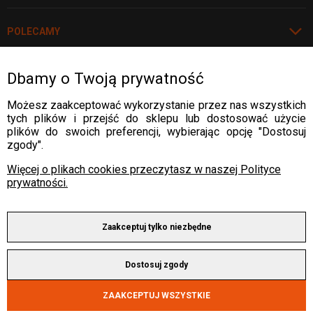
POLECAMY
Dbamy o Twoją prywatność
Rozwiń
WARTO WIEDZIEĆ
Możesz zaakceptować wykorzystanie przez nas wszystkich
tych plików i przejść do sklepu lub dostosować użycie
WARTO WIEDZIEĆ
plików do swoich preferencji, wybierając opcję "Dostosuj
DOSTAWA:
zgody".
WARTO WIEDZIEĆ
Więcej o plikach cookies przeczytasz w naszej Polityce
prywatności.
WARTO WIEDZIEĆ
PŁATNOŚCI:
Zaakceptuj tylko niezbędne
Copyright © 2025 by ALLWELD®
Dostosuj zgody
Wszelkie prawa zastrzeżone.
Sklep internetowy Shoper Premium
ZAAKCEPTUJ WSZYSTKIE