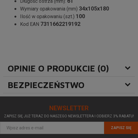
61
Długość ostrza (mm):
34x105x180
Wymiary opakowania (mm)
100
Ilość w opakowaniu (szt.)
7311662219192
Kod EAN
OPINIE O PRODUKCIE (0)
BEZPIECZEŃSTWO
NEWSLETTER
ZAPISZ SIĘ JUŻ TERAZ DO NASZEGO NEWSLETTERA I ODBIERZ 3% RABATU!
ZAPISZ SIĘ