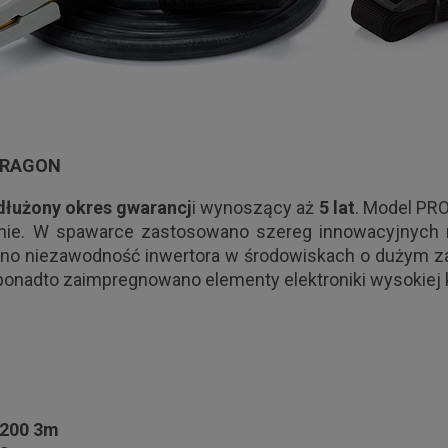
ARAGON
dłużony okres gwarancj
i wynoszący aż
5 lat
. Model PRO
ie. W spawarce zastosowano szereg innowacyjnych r
o niezawodność inwertora w środowiskach o dużym zapy
 ponadto zaimpregnowano elementy elektroniki wysokie
2200 3m