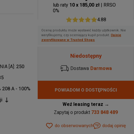
lub raty
10 x 185,00 zł
| RRSO
0%
4.88
Ocenę produktu może wystawić każdy użytkownik. Nie
weryfikujemy, czy oceniający kupił produkt.
Opinie
zweryfikowane w Trusted Shops
Niedostępny
A [A]:
250
Dostawa
Darmowa
35
% 208 A - 100%
POWIADOM O DOSTĘPNOŚCI
ji
Weź leasing teraz →
Zapytaj o produkt
733 848 489
do obserwowanych
dodaj opinię