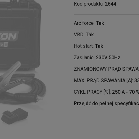
Kod produktu:
2644
Arc force:
Tak
VRD:
Tak
Hot start:
Tak
Zasilanie:
230V 50Hz
ZNAMIONOWY PRĄD SPAWANI
MAX. PRĄD SPAWANIA [A]:
3
CYKL PRACY [%]:
250 A - 70 
Przejdź do pełnej specyfikac