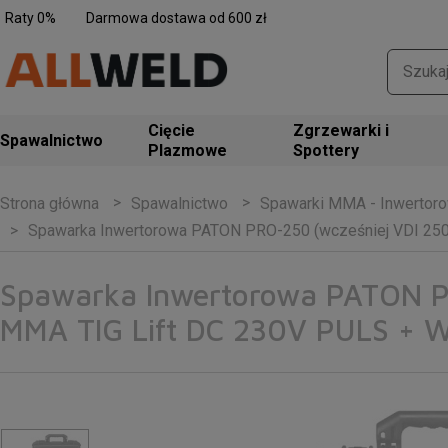
Raty 0%
Darmowa dostawa od 600 zł
Zgrzewarki i
Spawalnictwo
Spottery
Spawalnictwo
Spawarki MMA - Inwertoro
Strona główna
Spawarka Inwertorowa PATON PRO-250 (wcześniej VDI 250
Spawarka Inwertorowa PATON PR
MMA TIG Lift DC 230V PULS + W