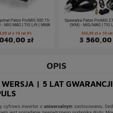
gomat Paton ProMIG 500 15-
Spawarka Paton ProMIG 27
- MIG MAG | TIG Lift | MMA
(WM) - MIG/MAG | TIG L
,00 zł x 10 rat 0%
356,00 zł x 10 ra
 040,00 zł
3 560,00 
OPIS
WERSJA | 5 LAT GWARANCJI 
PULS
y cyfrowo inwertor o
uniwersalnym
zastosowaniu. Ded
iem jest posiadanie zewnętrznego podajnika drutu. Mo