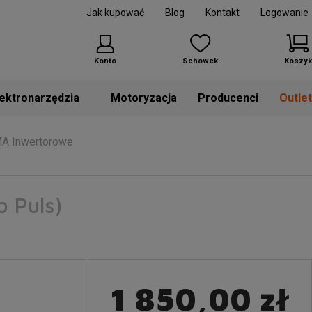
Jak kupować
Blog
Kontakt
Logowanie
Konto
Schowek
Koszyk
Motoryzacja
Producenci
Outle
MA Inwertorowe
 Puls)
1 850,00 zł