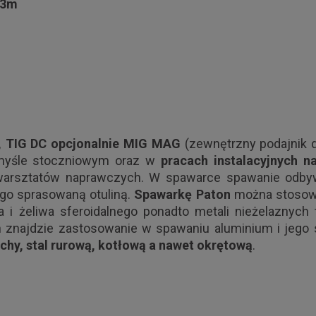
 3m
, TIG DC opcjonalnie MIG MAG
(zewnętrzny podajnik d
myśle stoczniowym oraz w
pracach
instalacyjnych 
 warsztatów naprawczych. W spawarce spawanie odbywa
ego sprasowaną otuliną.
Spawarkę Paton
można stosować
 i żeliwa sferoidalnego ponadto metali nieżelaznych t
h znajdzie zastosowanie w spawaniu aluminium i jego 
achy, stal rurową, kotłową a nawet okrętową
.