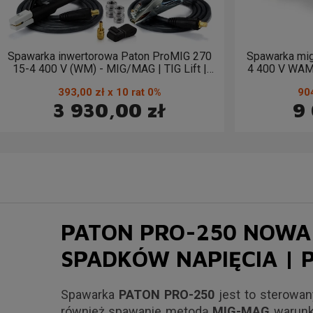
Spawarka inwertorowa Paton ProMIG 270
Spawarka mi
15-4 400 V (WM) - MIG/MAG | TIG Lift |
4 400 V WAM 
MMA
393,00 zł x 10 rat 0%
904
3 930,00 zł
9
PATON PRO-250 NOWA 
SPADKÓW NAPIĘCIA | 
Spawarka
PATON PRO-250
jest to sterowan
również spawanie metodą
MIG-MAG
warunk