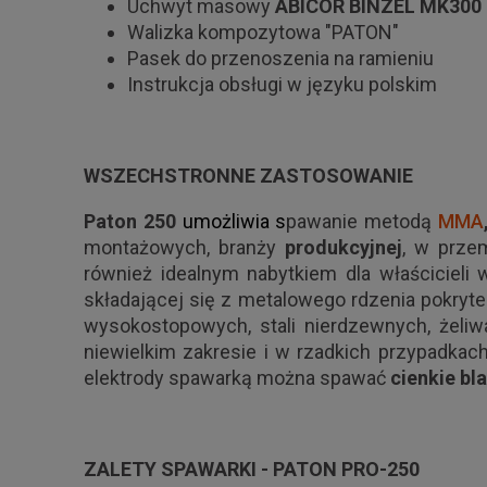
Uchwyt masowy
ABICOR BINZEL MK300
Walizka kompozytowa "PATON"
Pasek do przenoszenia na ramieniu
Instrukcja obsługi w języku polskim
WSZECHSTRONNE ZASTOSOWANIE
Paton 250
umożliwia s
pawanie metodą
MMA
montażowych, branży
produkcyjnej
, w prze
również idealnym nabytkiem dla właścicieli
składającej się z metalowego rdzenia pokryt
wysokostopowych, stali nierdzewnych, żeliwa
niewielkim zakresie i w rzadkich przypadkac
elektrody spawarką można spawać
cienkie bl
ZALETY SPAWARKI - PATON PRO-250