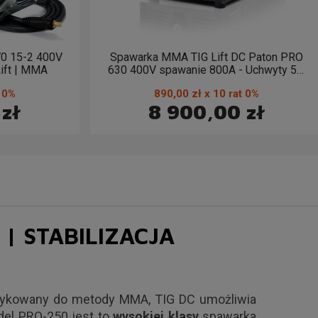
0 15-2 400V
Spawarka MMA TIG Lift DC Paton PRO
ift | MMA
630 400V spawanie 800A - Uchwyty 5m
Binzel
t 0%
890,00 zł x 10 rat 0%
zł
8 900,00 zł
| STABILIZACJA
ykowany do metody MMA, TIG DC umożliwia
del PRO-250 jest to
wysokiej klasy
spawarka