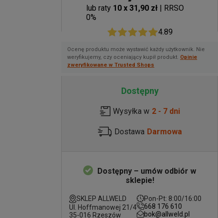
lub raty
10 x 31,90 zł
| RRSO
0%
4.89
Ocenę produktu może wystawić każdy użytkownik. Nie
weryfikujemy, czy oceniający kupił produkt.
Opinie
zweryfikowane w Trusted Shops
Dostępny
Wysyłka w
2 - 7 dni
Dostawa
Darmowa
Dostępny – umów odbiór w
sklepie!
SKLEP ALLWELD
Pon-Pt: 8:00/16:00
668 176 610
Ul. Hoffmanowej 21/4
bok@allweld.pl
35-016 Rzeszów