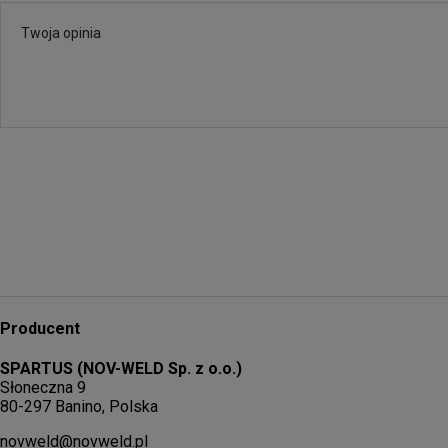
Producent
SPARTUS (NOV-WELD Sp. z o.o.)
Słoneczna 9
80-297 Banino, Polska
novweld@novweld.pl