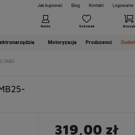
Jak kupować
Blog
Kontakt
Logowanie
Konto
Schowek
Koszyk
Motoryzacja
Producenci
Outle
IG MAG
 MB25-
319,00 zł