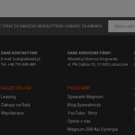
UŻ TERAZ DO NASZEGO NEWSLETTERA I ODBIERZ 3% RABATU!
DANE KONTAKTOWE
DANE ADRESOWE FIRMY:
E-mail: bok@allweld.pl
Allweld.pl Bartosz Rogowski
Tel. +48 733 848 489
ul. Płk Dąbka 53, 37-600 Lubaczów
NASZE USŁUGI
POLECAMY
Leasing
Spawarki Magnum
Zakupy na Raty
Blog Spawalniczy
Współpraca
YouTube - filmy
Opinie o nas
Magnum 208 Alu Synergia