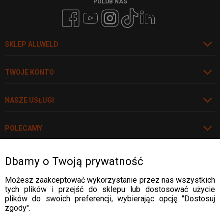
POLUB NAS
SKLEP ALLWELD
TWOJE KONTO
NASZE USŁUGI
POLECAMY
Dbamy o Twoją prywatność
Rozwiń
WARTO WIEDZIEĆ
Możesz zaakceptować wykorzystanie przez nas wszystkich
tych plików i przejść do sklepu lub dostosować użycie
WARTO WIEDZIEĆ
plików do swoich preferencji, wybierając opcję "Dostosuj
DOSTAWA:
zgody".
WARTO WIEDZIEĆ