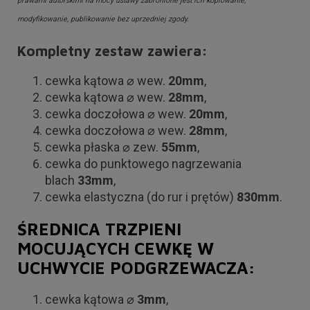
prawami autorskimi na mocy ustawy zabronione jest ich kopiowanie,
modyfikowanie, publikowanie bez uprzedniej zgody.
Kompletny zestaw zawiera:
cewka kątowa ⌀ wew.
20mm
,
cewka kątowa ⌀ wew.
28mm
,
cewka doczołowa ⌀ wew.
20mm
,
cewka doczołowa ⌀ wew.
28mm
,
cewka płaska ⌀ zew.
55mm
,
cewka do punktowego nagrzewania
blach
33mm
,
cewka elastyczna (do rur i prętów)
830mm
.
ŚREDNICA TRZPIENI
MOCUJĄCYCH CEWKĘ W
UCHWYCIE PODGRZEWACZA:
cewka kątowa ⌀
3mm
,