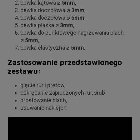
cewka kątowa ⌀
5mm
,
cewka doczołowa ⌀
3mm
,
cewka doczołowa ⌀
5mm
,
cewka płaska ⌀
3mm
,
cewka do punktowego nagrzewania blach
⌀
5mm
,
cewka elastyczna ⌀
5mm
.
Zastosowanie przedstawionego
zestawu:
gięcie rur i prętów,
odkręcanie zapieczonych rur, śrub
prostowanie blach,
usuwanie naklejek.