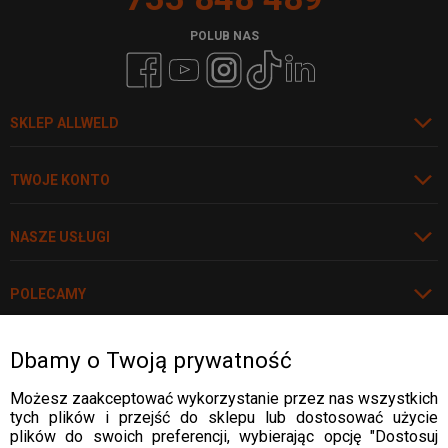
POLUB NAS
SKLEP ALLWELD
TWOJE KONTO
NASZE USŁUGI
POLECAMY
Dbamy o Twoją prywatność
Rozwiń
WARTO WIEDZIEĆ
Możesz zaakceptować wykorzystanie przez nas wszystkich
tych plików i przejść do sklepu lub dostosować użycie
WARTO WIEDZIEĆ
plików do swoich preferencji, wybierając opcję "Dostosuj
DOSTAWA: