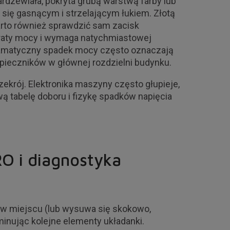
ardzewiała, pokryta grubą warstwą farby lub
a się gasnącym i strzelającym łukiem. Złotą
arto również sprawdzić sam zacisk
straty mocy i wymaga natychmiastowej
dramatyczny spadek mocy często oznaczają
zpieczników w głównej rozdzielni budynku.
zekrój. Elektronika maszyny często głupieje,
ą tabelę doboru i fizykę spadków napięcia
O i diagnostyka
i w miejscu (lub wysuwa się skokowo,
minując kolejne elementy układanki.