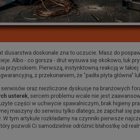
nat ślusarstwa doskonale zna to uczucie. Masz do pospawa
zieje. Albo - co gorsza - drut wysuwa się skokowo, łuk pry
a przyciskiem. Pierwszą, instynktowną reakcją w takiej s
 gwarancyjną, z przekonaniem, że "padła płyta główna" lu
wisów oraz niezliczone dyskusje na branżowych forach
ch usterek
, sercem problemu wcale nie jest zaawansowa
zużyte części w uchwycie spawalniczym, brak higieny pra
wnej maszyny do serwisu tylko dlatego, że zapchał się 
y. W tym artykule rozkładamy na czynniki pierwsze najc
óry pozwoli Ci samodzielnie odróżnić błahostkę od real