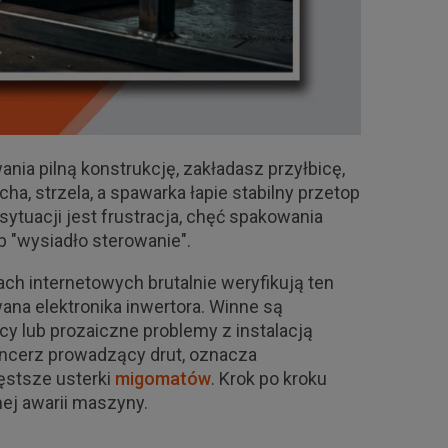
nia pilną konstrukcję, zakładasz przyłbicę,
cha, strzela, a spawarka łapie stabilny przetop
ytuacji jest frustracja, chęć spakowania
b "wysiadło sterowanie".
 internetowych brutalnie weryfikują ten
na elektronika inwertora. Winne są
cy lub prozaiczne problemy z instalacją
pancerz prowadzący drut, oznacza
zęstsze usterki
migomatów
. Krok po kroku
nej awarii maszyny.