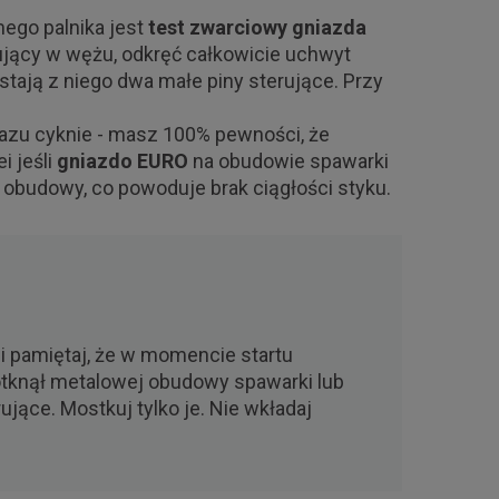
ego palnika jest
test zwarciowy gniazda
rujący w wężu, odkręć całkowicie uchwyt
stają z niego dwa małe piny sterujące. Przy
gazu cyknie - masz 100% pewności, że
i jeśli
gniazdo EURO
na obudowie spawarki
 obudowy, co powoduje brak ciągłości styku.
i pamiętaj, że w momencie startu
dotknął metalowej obudowy spawarki lub
jące. Mostkuj tylko je. Nie wkładaj