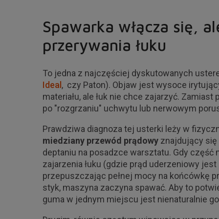
Spawarka włącza się, al
przerywania łuku
To jedna z najczęściej dyskutowanych uster
Ideal
, czy Paton). Objaw jest wysoce irytując
materiału, ale łuk nie chce zajarzyć. Zamiast 
po "rozgrzaniu" uchwytu lub nerwowym porusz
Prawdziwa diagnoza tej usterki leży w fizy
miedziany przewód prądowy
znajdujący si
deptaniu na posadzce warsztatu. Gdy część mi
zajarzenia łuku (gdzie prąd uderzeniowy jest 
przepuszczając pełnej mocy na końcówkę prą
styk, maszyna zaczyna spawać. Aby to potwie
guma w jednym miejscu jest nienaturalnie g