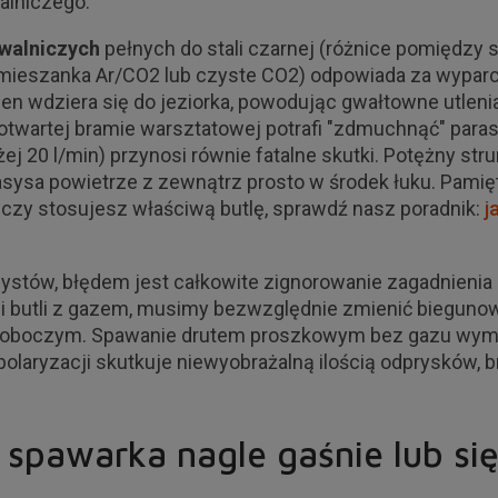
alniczego.
walniczych
pełnych do stali czarnej (różnice pomiędzy 
mieszanka Ar/CO2 lub czyste CO2) odpowiada za wyparcie
, tlen wdziera się do jeziorka, powodując gwałtowne utlen
 otwartej bramie warsztatowej potrafi "zdmuchnąć" para
ej 20 l/min) przynosi równie fatalne skutki. Potężny st
zasysa powietrze z zewnątrz prosto w środek łuku. Pamięt
, czy stosujesz właściwą butlę, sprawdź nasz poradnik:
j
tów, błędem jest całkowite zignorowanie zagadnienia p
 butli z gazem, musimy bezwzględnie zmienić bieguno
 roboczym. Spawanie drutem proszkowym bez gazu wyma
laryzacji skutkuje niewyobrażalną ilością odprysków, b
 spawarka nagle gaśnie lub si