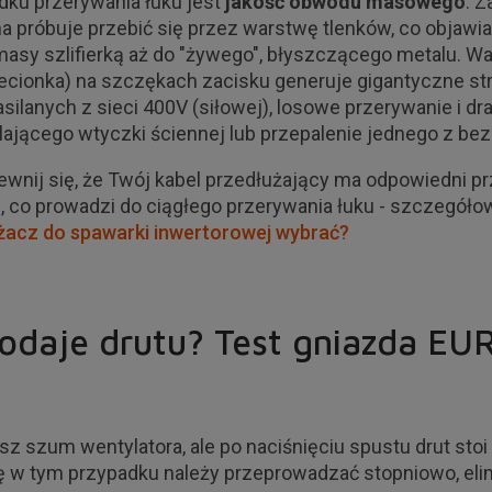
ku przerywania łuku jest
jakość obwodu masowego
. Z
yna próbuje przebić się przez warstwę tlenków, co objawi
asy szlifierką aż do "żywego", błyszczącego metalu. W
 plecionka) na szczękach zacisku generuje gigantyczne 
ilanych z sieci 400V (siłowej), losowe przerywanie i 
ilającego wtyczki ściennej lub przepalenie jednego z be
ewnij się, że Twój kabel przedłużający ma odpowiedni pr
, co prowadzi do ciągłego przerywania łuku - szczegółow
użacz do spawarki inwertorowej wybrać?
odaje drutu? Test gniazda EUR
sz szum wentylatora, ale po naciśnięciu spustu drut sto
ozę w tym przypadku należy przeprowadzać stopniowo, eli