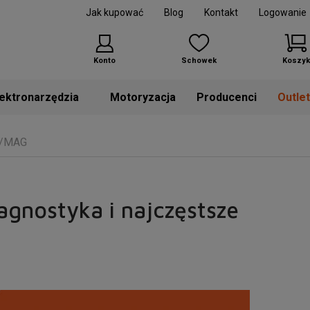
Jak kupować
Blog
Kontakt
Logowanie
Konto
Schowek
Koszyk
Motoryzacja
Producenci
Outle
IG/MAG
agnostyka i najczęstsze