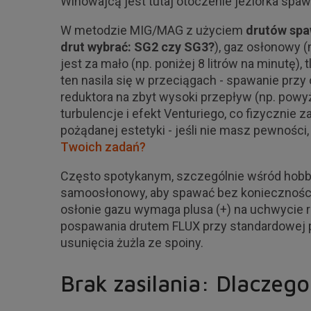
Winowajcą jest tutaj otoczenie jeziorka spaw
W metodzie MIG/MAG z użyciem
drutów spa
drut wybrać: SG2 czy SG3?
), gaz osłonowy (
jest za mało (np. poniżej 8 litrów na minutę)
ten nasila się w przeciągach - spawanie przy
reduktora na zbyt wysoki przepływ (np. powyż
turbulencje i efekt Venturiego, co fizycznie 
pożądanej estetyki - jeśli nie masz pewności
Twoich zadań?
Często spotykanym, szczególnie wśród hobbys
samoosłonowy, aby spawać bez konieczności
osłonie gazu wymaga plusa (+) na uchwycie
pospawania drutem FLUX przy standardowej po
usunięcia żużla ze spoiny.
Brak zasilania: Dlaczego