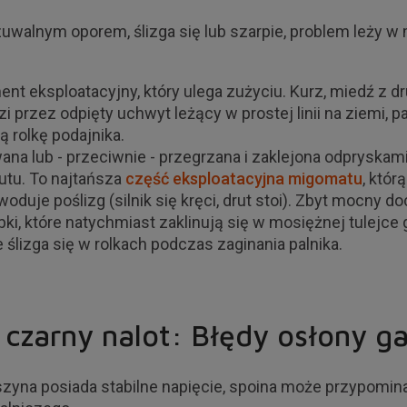
czuwalnym oporem, ślizga się lub szarpie, problem leży
nt eksploatacyjny, który ulega zużyciu. Kurz, miedź z dru
zi przez odpięty uchwyt leżący w prostej linii na ziemi
 rolkę podajnika.
wana lub - przeciwnie - przegrzana i zaklejona odprysk
utu. To najtańsza
część eksploatacyjna migomatu
, któr
oduje poślizg (silnik się kręci, drut stoi). Zbyt mocny d
bki, które natychmiast zaklinują się w mosiężnej tulejc
ślizga się w rolkach podczas zaginania palnika.
czarny nalot: Błędy osłony ga
aszyna posiada stabilne napięcie, spoina może przypomina