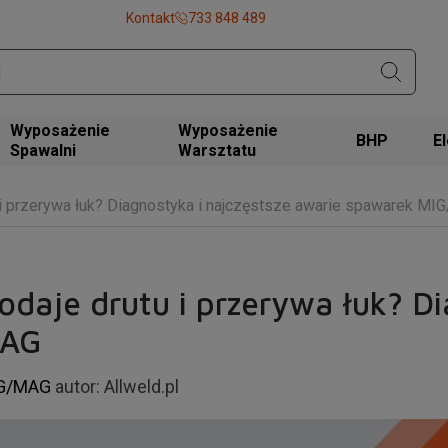
Kontakt
733 848 489
Wyposażenie
Wyposażenie
BHP
Spawalni
Warsztatu
 i przerywa łuk? Diagnostyka i najczęstsze awarie spawarek M
daje drutu i przerywa łuk? Di
MAG
IG/MAG
autor:
Allweld.pl