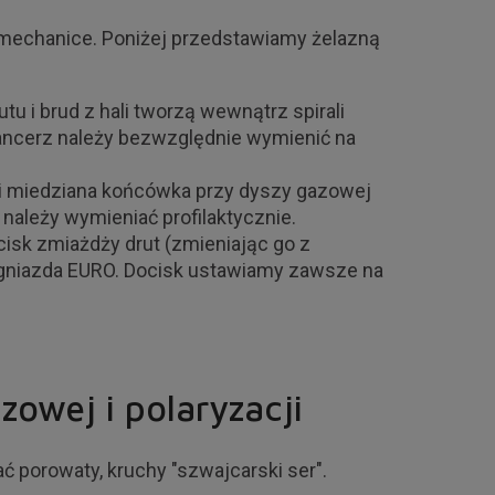
 w mechanice. Poniżej przedstawiamy żelazną
tu i brud z hali tworzą wewnątrz spirali
, pancerz należy bezwzględnie wymienić na
ami miedziana końcówka przy dyszy gazowej
ą należy wymieniać profilaktycznie.
ocisk zmiażdży drut (zmieniając go z
e gniazda EURO. Docisk ustawiamy zawsze na
zowej i polaryzacji
ć porowaty, kruchy "szwajcarski ser".