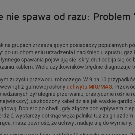
e nie spawa od razu: Problem "
ek na grupach zrzeszających posiadaczy popularnych pó
y: po uruchomieniu urządzenia i naciśnięciu spustu, gaz 
płynnego spawania pojawiają się iskry, drut odbija się od 
aniu kablem. Wielu użytkowników błędnie diagnozuje to j
cznym zużyciu przewodu roboczego. W 9 na 10 przypadkó
ę wewnątrz gumowej osłony
uchwytu MIG/MAG
. Przewód
edzianych żył ulegnie przerwaniu, drastycznie rośnie r
największy), uszkodzony kabel działa jak wąskie gardło -
dową. Dopiero po chwili, gdy złącze pod wpływem ciepł
rdzić, wystarczy dotknąć węża palnika tuż za gniazdem E
orąca, masz pewność, że uchwyt nadaje się do wymiany.