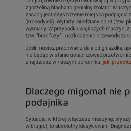
Drugim, równie częstym winowajcą w przypad
zgorzeliną blacha to genialny izolator. Masz
zasadą jest czyszczenie miejsca podpięcia m
(krokodylek). Wytarty miedziany splot (tzw.
wymiany. W przypadku większych maszyn, zas
tzw. "brak fazy" - uszkodzenie przewodu zas
Jeśli musisz pracować z dala od gniazdka, up
nie będąc w stanie ustabilizować przetwornic
znajdziesz w naszym poradniku:
jaki przedł
Dlaczego migomat nie p
podajnika
Sytuacja, w której włączasz maszynę, słyszy
wibrując), to absolutny klasyk awarii. Diagn