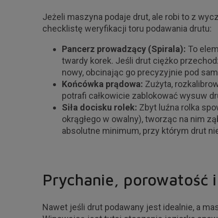
Jeżeli maszyna podaje drut, ale robi to z wy
checklistę weryfikacji toru podawania drutu:
Pancerz prowadzący (Spirala):
To eleme
twardy korek. Jeśli drut ciężko przechod
nowy, obcinając go precyzyjnie pod samą
Końcówka prądowa:
Zużyta, rozkalibro
potrafi całkowicie zablokować wysuw dr
Siła docisku rolek:
Zbyt luźna rolka spow
okrągłego w owalny), tworząc na nim zą
absolutne minimum, przy którym drut nie 
Prychanie, porowatość i 
Nawet jeśli drut podawany jest idealnie, a m