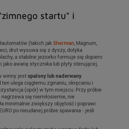
zimnego startu" i
łautomatów (takich jak
Sherman
, Magnum,
leci, drut wysuwa się z dyszy, dotyka
blachy, a stabilne jeziorko formuje się dopiero
ako awarię stycznika lub płyty sterującej.
w winny jest
spalony lub naderwany
 ten ulega ciągłemu zginaniu, skręcaniu i
ezystancja (opór) w tym miejscu. Przy próbie
 nagrzewa się niemiłosiernie, nie
a minimalnie zwiększy objętość i poprawi
URO po nieudanej próbie spawania - jeśli