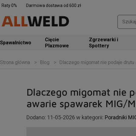
Raty 0%
Darmowa dostawa od 600 zł
Zgrzewarki i
Spawalnictwo
Spottery
Blog
Dlaczego migomat nie podaje drutu
Strona główna
Dlaczego migomat nie po
awarie spawarek MIG/
Dodano:
11-05-2026
w kategorii:
Poradniki M