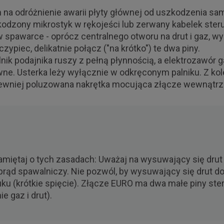
na odróżnienie awarii płyty głównej od uszkodzenia sam
zkodzony mikrostyk w rękojeści lub zerwany kabelek ste
spawarce - oprócz centralnego otworu na drut i gaz, wy
ypiec, delikatnie połącz ("na krótko") te dwa piny.
nik podajnika ruszy z pełną płynnością, a elektrozawór 
wne. Usterka leży wyłącznie w odkręconym palniku. Z kole
najpewniej poluzowana nakrętka mocująca złącze wewnątrz
d
amiętaj o tych zasadach: Uważaj na wysuwający się drut 
 prąd spawalniczy. Nie pozwól, by wysuwający się drut 
ku (krótkie spięcie). Złącze EURO ma dwa małe piny steru
e gaz i drut).