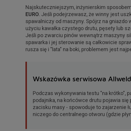
Najskuteczniejszym, inżynierskim sposobem 
EURO
. Jeśli podejrzewasz, że winny jest us
spawalniczy od maszyny. Spójrz na gniazdo w 
użyciu kawałka czystego drutu, pęsety lub szcz
Jeśli po zwarciu pinów wewnątrz maszyny sil
spawarka i jej sterowanie są całkowicie spra
rusza się i "lata" na boki, problemem jest 
Wskazówka serwisowa Allwel
Podczas wykonywania testu "na krótko", p
podajnika, na końcówce drutu pojawia się
zacisku masy - spowoduje to zajarzenie łu
niczego do centralnego otworu (gdzie płyni