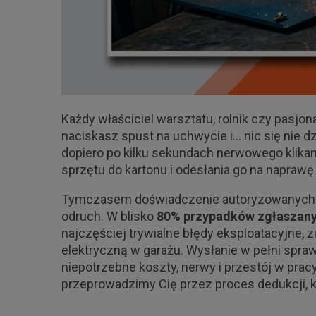
Każdy właściciel warsztatu, rolnik czy pasjo
naciskasz spust na uchwycie i... nic się nie d
dopiero po kilku sekundach nerwowego klikani
sprzętu do kartonu i odesłania go na naprawę
Tymczasem doświadczenie autoryzowanych ser
odruch. W blisko
80% przypadków zgłaszany
najczęściej trywialne błędy eksploatacyjne, 
elektryczną w garażu. Wysłanie w pełni spra
niepotrzebne koszty, nerwy i przestój w prac
przeprowadzimy Cię przez proces dedukcji, kt