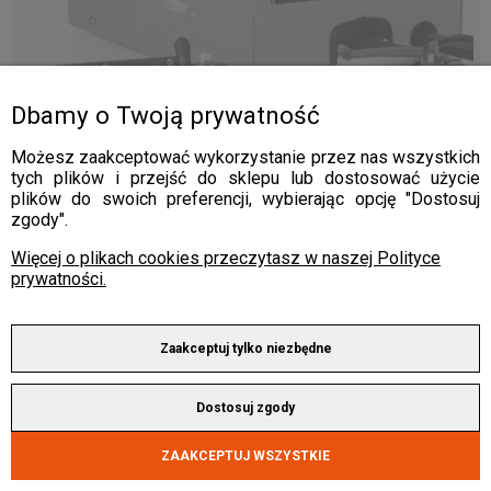
Dbamy o Twoją prywatność
Możesz zaakceptować wykorzystanie przez nas wszystkich
tych plików i przejść do sklepu lub dostosować użycie
plików do swoich preferencji, wybierając opcję "Dostosuj
zgody".
Zgrzewarka Spotter GYS Gyspot 2700
Więcej o plikach cookies przeczytasz w naszej Polityce
prywatności.
335,90 zł x 10 rat 0%
3 359,00 zł
Zaakceptuj tylko niezbędne
SCHOWEK
Dostosuj zgody
ZAAKCEPTUJ WSZYSTKIE