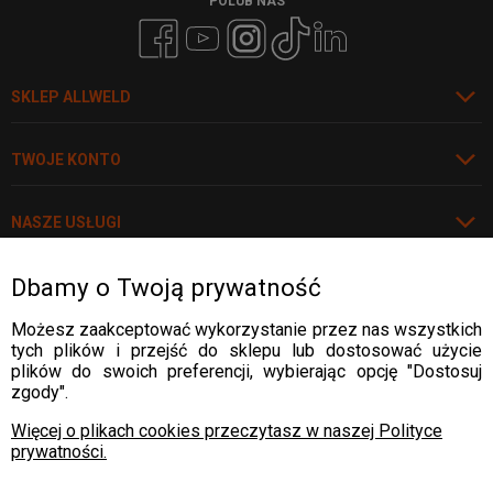
POLUB NAS
SKLEP ALLWELD
TWOJE KONTO
NASZE USŁUGI
Dbamy o Twoją prywatność
POLECAMY
Możesz zaakceptować wykorzystanie przez nas wszystkich
tych plików i przejść do sklepu lub dostosować użycie
plików do swoich preferencji, wybierając opcję "Dostosuj
DOSTAWA:
zgody".
Więcej o plikach cookies przeczytasz w naszej Polityce
prywatności.
PŁATNOŚCI: