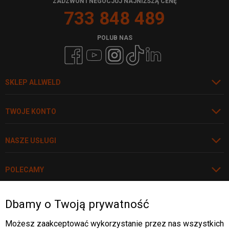
ZADZWOŃ I NEGOCJUJ NAJNIŻSZĄ CENĘ
733 848 489
POLUB NAS
SKLEP ALLWELD
TWOJE KONTO
NASZE USŁUGI
POLECAMY
Dbamy o Twoją prywatność
Rozwiń
WARTO WIEDZIEĆ
Możesz zaakceptować wykorzystanie przez nas wszystkich