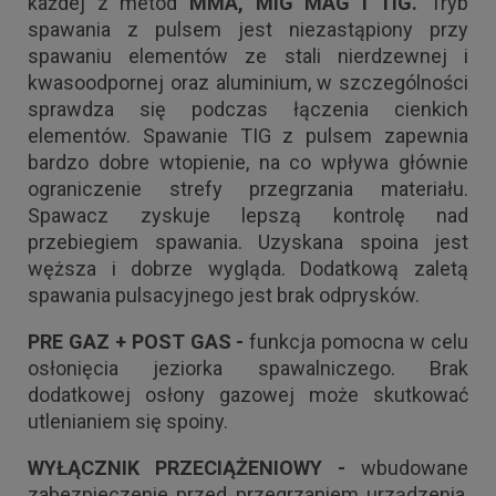
każdej z metod
MMA, MIG MAG i TIG.
Tryb
spawania z pulsem jest niezastąpiony przy
spawaniu elementów ze stali nierdzewnej i
kwasoodpornej oraz aluminium, w szczególności
sprawdza się podczas łączenia cienkich
elementów. Spawanie TIG z pulsem zapewnia
bardzo dobre wtopienie, na co wpływa głównie
ograniczenie strefy przegrzania materiału.
Spawacz zyskuje lepszą kontrolę nad
przebiegiem spawania. Uzyskana spoina jest
węższa i dobrze wygląda. Dodatkową zaletą
spawania pulsacyjnego jest brak odprysków.
PRE GAZ + POST GAS -
funkcja pomocna w celu
osłonięcia jeziorka spawalniczego. Brak
dodatkowej osłony gazowej może skutkować
utlenianiem się spoiny.
WYŁĄCZNIK PRZECIĄŻENIOWY -
wbudowane
zabezpieczenie przed przegrzaniem urządzenia,