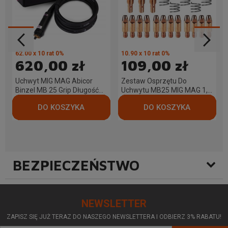
62.00 x 10 rat 0%
10.90 x 10 rat 0%
620,00 zł
109,00 zł
Uchwyt MIG MAG Abicor
Zestaw Osprzętu Do
Binzel MB 25 Grip Długość
Uchwytu MB25 MIG MAG 1,0
4m
mm #2 Maxi
BEZPIECZEŃSTWO
NEWSLETTER
ZAPISZ SIĘ JUŻ TERAZ DO NASZEGO NEWSLETTERA I ODBIERZ 3% RABATU!