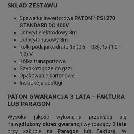
SKŁAD ZESTAWU
Spawarka inwertorowa
PATON™ PSI 270
STANDARD DC 400V
Uchwyt elektrodowy
3m
Uchwyt masowy
3m
Rolki podajnika drutu 1x (0,6 – 0,8), 1x (1,0 –
1,2) V
Kółka transportowe
Szybkozłącze do gazu
Opakowanie kartonowe
Instrukcja obsługi
PATON GWARANCJA 3 LATA - FAKTURA
LUB PARAGON
Wysoka jakość wykonania przekłada się
na
wydłużony okres gwarancj
i wynoszący
3 lata
przy zakupie
na Paragon lub Fakturę
. W