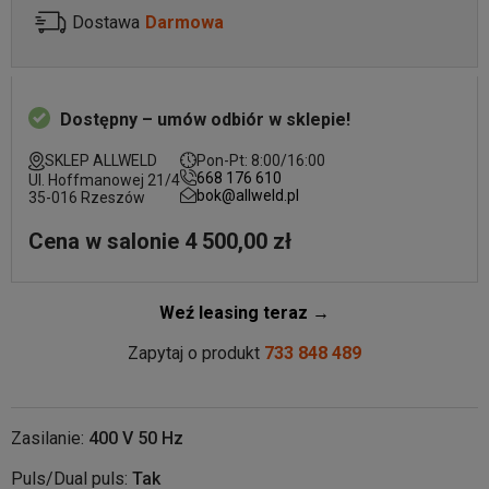
Dostawa
Darmowa
Dostępny – umów odbiór w sklepie!
SKLEP ALLWELD
Pon-Pt: 8:00/16:00
668 176 610
Ul. Hoffmanowej 21/4
bok@allweld.pl
35-016 Rzeszów
Cena w salonie 4 500,00 zł
Weź leasing teraz →
Zapytaj o produkt
733 848 489
Zasilanie:
400 V 50 Hz
Puls/Dual puls:
Tak