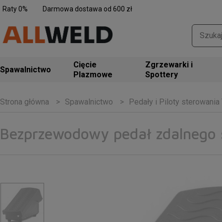
Raty 0%
Darmowa dostawa od 600 zł
Zgrzewarki i
Spawalnictwo
Spottery
Spawalnictwo
Pedały i Piloty sterowania
Strona główna
Bezprzewodowy pedał zdalnego s