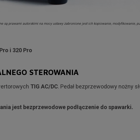
nione są prawami autorskimi na mocy ustawy zabronione jest ich kopiowanie, modyfikowanie, p
Pro i 320 Pro
ALNEGO STEROWANIA
wertorowych
TIG AC/DC
. Pedał bezprzewodowy nożny służ
nia jest bezprzewodowe podłączenie do spawarki.