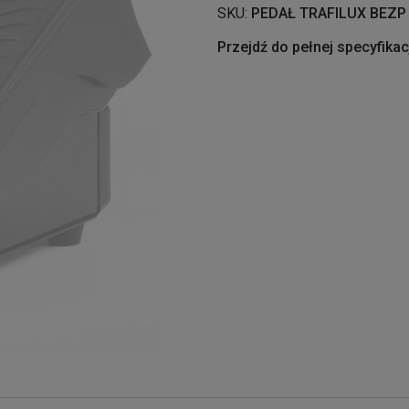
SKU:
PEDAŁ TRAFILUX BEZP
Przejdź do pełnej specyfikac
Bezprzewodowy pedał zdalnego sterowania Trafilux TIG 220 Pro i 320 Pr