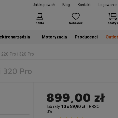
Jak kupować
Blog
Kontakt
Logowanie
Konto
Schowek
Koszyk
Motoryzacja
Producenci
Outle
 220 Pro i 320 Pro
i 320 Pro
899,00 zł
lub raty
10 x 89,90 zł
| RRSO
0%