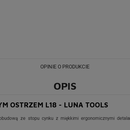
Nóż uniwersalny Luna Tools z Odłamywanym Ostrzem L18 ze stali węglowej - Szwedzka jakość
OPINIE O PRODUKCIE
OPIS
M OSTRZEM L18 - LUNA TOOLS
budową ze stopu cynku z miękkimi ergonomicznymi detalam