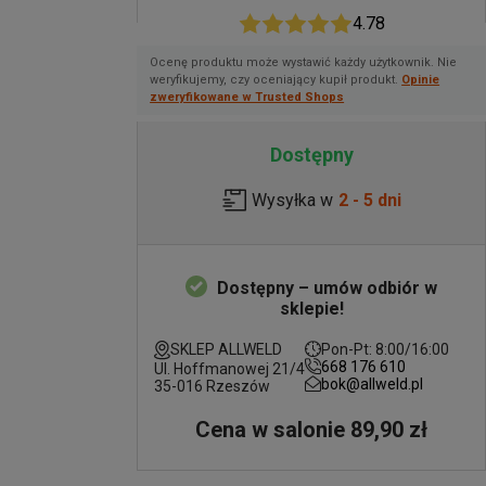
4.78
Ocenę produktu może wystawić każdy użytkownik. Nie
weryfikujemy, czy oceniający kupił produkt.
Opinie
zweryfikowane w Trusted Shops
Dostępny
Wysyłka w
2 - 5 dni
Dostępny – umów odbiór w
sklepie!
SKLEP ALLWELD
Pon-Pt: 8:00/16:00
668 176 610
Ul. Hoffmanowej 21/4
bok@allweld.pl
35-016 Rzeszów
Cena w salonie 89,90 zł