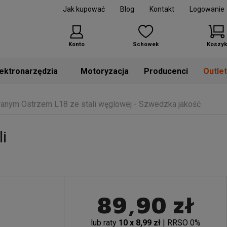
Jak kupować
Blog
Kontakt
Logowanie
Konto
Schowek
Koszyk
Motoryzacja
Producenci
Outle
anym Ostrzem L18 ze stali węglowej - Szwedzka jakość
i
89,90 zł
lub raty
10 x 8,99 zł
| RRSO 0%