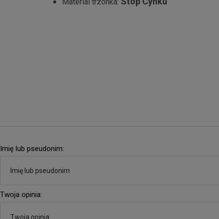
Stop Cynku
Material trzonka:
Imię lub pseudonim:
Twoja opinia: