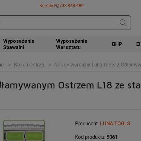
Kontakt
733 848 489
Wyposażenie
Wyposażenie
BHP
Spawalni
Warsztatu
ne
Noże i Ostrza
Nóż uniwersalny Luna Tools z Odłamyw
dłamywanym Ostrzem L18 ze stal
Producent:
LUNA TOOLS
Kod produktu:
5061