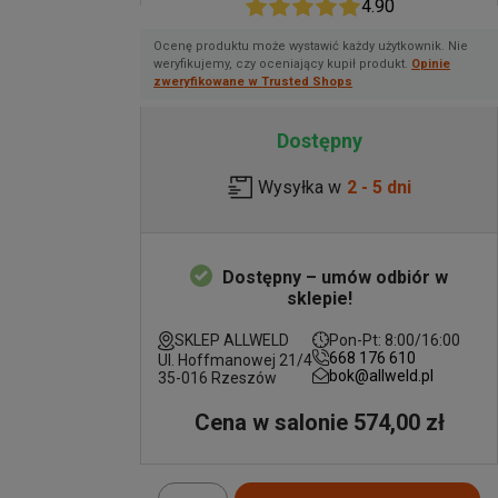
4.90
Ocenę produktu może wystawić każdy użytkownik. Nie
weryfikujemy, czy oceniający kupił produkt.
Opinie
zweryfikowane w Trusted Shops
Dostępny
Wysyłka w
2 - 5 dni
Dostępny – umów odbiór w
sklepie!
SKLEP ALLWELD
Pon-Pt: 8:00/16:00
668 176 610
Ul. Hoffmanowej 21/4
bok@allweld.pl
35-016 Rzeszów
Cena w salonie 574,00 zł