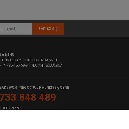
ZAPISZ SIĘ
Bank ING:
31 1050 1562 1000 0090 8294 6618
NIP: 793-155-59-91 REGON 180336967
ZADZWOŃ I NEGOCJUJ NAJNIŻSZĄ CENĘ
733 848 489
POLUB NAS