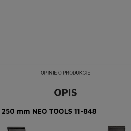
Ściągacze do łożysk: 100 200 250 mm NEO TOOLS 11-848
OPINIE O PRODUKCIE
OPIS
0, 250 mm NEO TOOLS 11-848