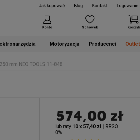
Jak kupować
Blog
Kontakt
Logowanie
Konto
Schowek
Koszyk
Motoryzacja
Producenci
Outle
0 250 mm NEO TOOLS 11-848
574,00 zł
lub raty
10 x 57,40 zł
| RRSO
0%