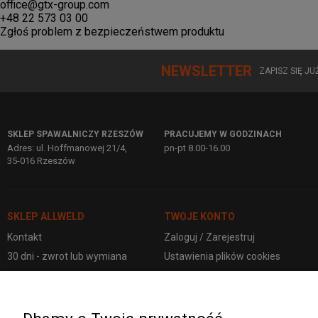
office@gtx-group.com
+48 22 573 03 00
Zgłoś problem z bezpieczeństwem produktu
NEWSLETTER
ZAPISZ SIĘ J
SKLEP SPAWALNICZY RZESZÓW
PRACUJEMY W GODZINACH
Adres: ul. Hoffmanowej 21/4,
pn-pt 8.00-16.00
35-016 Rzeszów
SKLEP ALLWELD
TWOJE KONTO
Kontakt
Zaloguj / Zarejestruj
30 dni - zwrot lub wymiana
Ustawienia plików cookies
Polityka prywatności
Kontakt
Regulamin Sklepu
Ustawienia konta
Dostawa i płatności
Twoje zamówienia