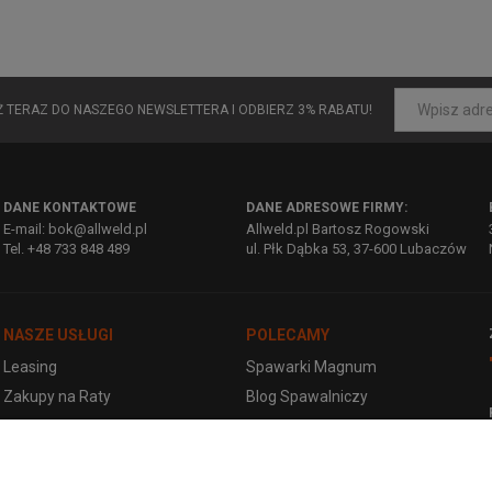
UŻ TERAZ DO NASZEGO NEWSLETTERA I ODBIERZ 3% RABATU!
DANE KONTAKTOWE
DANE ADRESOWE FIRMY:
E-mail: bok@allweld.pl
Allweld.pl Bartosz Rogowski
Tel. +48 733 848 489
ul. Płk Dąbka 53, 37-600 Lubaczów
NASZE USŁUGI
POLECAMY
Leasing
Spawarki Magnum
Zakupy na Raty
Blog Spawalniczy
Współpraca
YouTube - filmy
Opinie o nas
Magnum 208 Alu Synergia