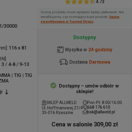
4.73
Ocenę produktu może wystawić każdy użytkownik. Nie
weryfikujemy, czy oceniający kupił produkt.
Opinie
zweryfikowane w Trusted Shops
1/30000
Dostępny
mm]:
116 x 81
Wysyłka w
24 godziny
N]:
Dostawa
Darmowa
3 / 4-8 / 9-13
MMA | TIG | TIG
AZMA
Dostępny – umów odbiór w
sklepie!
ji
SKLEP ALLWELD
Pon-Pt: 8:00/16:00
668 176 610
Ul. Hoffmanowej 21/4
bok@allweld.pl
35-016 Rzeszów
Cena w salonie 309,00 zł