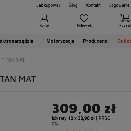
Jak kupować
Blog
Kontakt
Logowanie
Konto
Schowek
Koszyk
Motoryzacja
Producenci
Outle
2 TITAN MAT
TITAN MAT
309,00 zł
lub raty
10 x 30,90 zł
| RRSO
0%