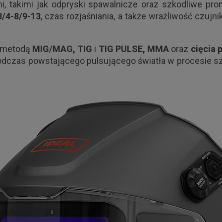
, takimi jak odpryski spawalnicze oraz szkodliwe pro
3/4-8/9-13
, czas rozjaśniania, a także wrażliwość czuj
a metodą
MIG/MAG, TIG
i
TIG PULSE, MMA
oraz
cięcia 
 podczas powstającego pulsującego światła w procesie s