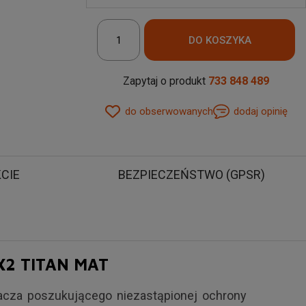
Zapytaj o produkt
733 848 489
do obserwowanych
dodaj opinię
AT
KCIE
BEZPIECZEŃSTWO (GPSR)
X2 TITAN MAT
cza poszukującego niezastąpionej ochrony