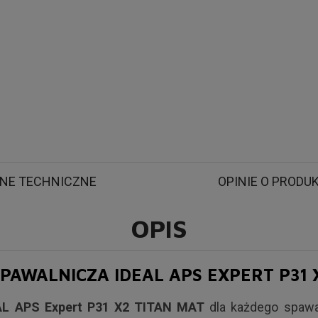
Automatyczna przyłbica spawalnicza IDEAL APS Expert P31 X2 TITAN M
NE TECHNICZNE
OPINIE O PRODU
OPIS
AWALNICZA IDEAL APS EXPERT P31 
L APS Expert P31 X2 TITAN MAT
dla każdego spawa