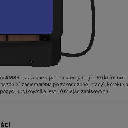
rii
AMS+
ustawiane z panelu sterującego LED które umoż
gaszanie'' zaciemnienia po zakończonej pracy), korektę
spozycji użytkownika jest 10 miejsc zapisowych.
ści