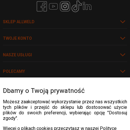
SKLEP ALLWELD
TWOJE KONTO
NASZE USŁUGI
POLECAMY
Dbamy o Twoją prywatność
Rozwiń
WARTO WIEDZIEĆ
Możesz zaakceptować wykorzystanie przez nas wszystkich
tych plików i przejść do sklepu lub dostosować użycie
WARTO WIEDZIEĆ
plików do swoich preferencji, wybierając opcję "Dostosuj
DOSTAWA:
zgody".
WARTO WIEDZIEĆ
Więcej o plikach cookies przeczytasz w naszej Polityce