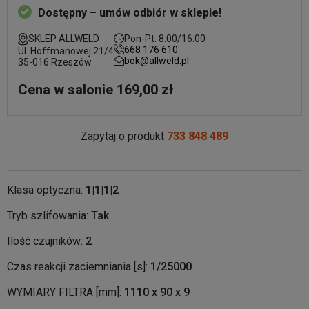
Dostępny – umów odbiór w sklepie!
SKLEP ALLWELD
Pon-Pt: 8:00/16:00
668 176 610
Ul. Hoffmanowej 21/4
bok@allweld.pl
35-016 Rzeszów
Cena w salonie 169,00 zł
Zapytaj o produkt
733 848 489
Klasa optyczna:
1|1|1|2
Tryb szlifowania:
Tak
Ilość czujników:
2
Czas reakcji zaciemniania [s]:
1/25000
WYMIARY FILTRA [mm]:
1110 x 90 x 9