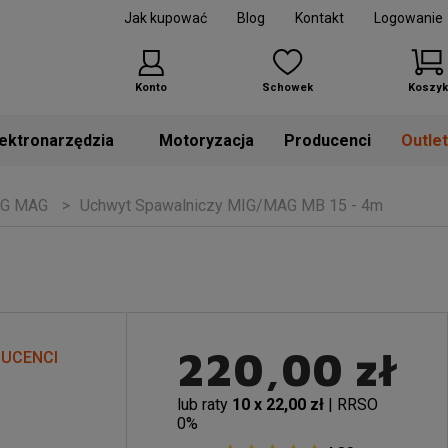
Jak kupować
Blog
Kontakt
Logowanie
Konto
Schowek
Koszyk
Motoryzacja
Producenci
Outle
IG MAG
Uchwyt Spawalniczy MIG/MAG MB 15 - 4m
220,00 zł
DUCENCI
lub raty
10 x 22,00 zł
| RRSO
0%