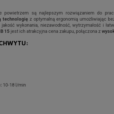
 powietrzem są najlepszym rozwiązaniem do prac 
 technologię
z optymalną ergonomią umożliwiając be
jakość wykonania, niezawodność, wytrzymałość i łat
B 15
jest ich atrakcyjna cena zakupu, połączona z
wysok
UCHWYTU:
o:
10-18 l/min