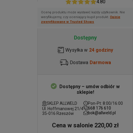
4.80
Ocenę produktu może wystawić każdy użytkownik. Nie
weryfikujemy, czy oceniający kupił produkt.
Opinie
zweryfikowane w Trusted Shops
Dostępny
Wysyłka w
24 godziny
Dostawa
Darmowa
Dostępny – umów odbiór w
sklepie!
SKLEP ALLWELD
Pon-Pt: 8:00/16:00
668 176 610
Ul. Hoffmanowej 21/4
bok@allweld.pl
35-016 Rzeszów
Cena w salonie 220,00 zł