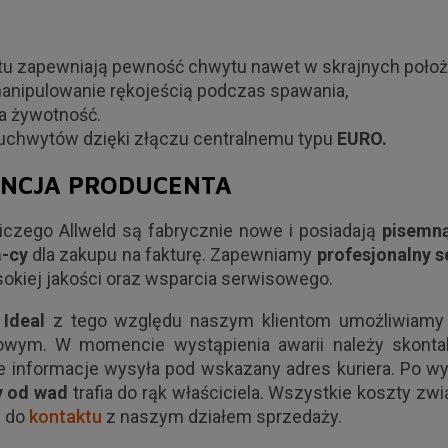
u zapewniają pewność chwytu nawet w skrajnych położ
nipulowanie rękojeścią podczas spawania,
a żywotność.
chwytów dzięki złączu centralnemu typu
EURO.
ANCJA PRODUCENTA
iczego Allweld są fabrycznie nowe i posiadają
pisemną
-cy
dla zakupu na fakturę. Zapewniamy
profesjonalny s
kiej jakości oraz wsparcia serwisowego.
i
Ideal
z tego względu naszym klientom umożliwiamy
owym. W momencie wystąpienia awarii należy skon
informacje wysyła pod wskazany adres kuriera. Po wy
y od wad
trafia do rąk właściciela. Wszystkie koszty zw
y do
kontaktu
z naszym działem sprzedaży.