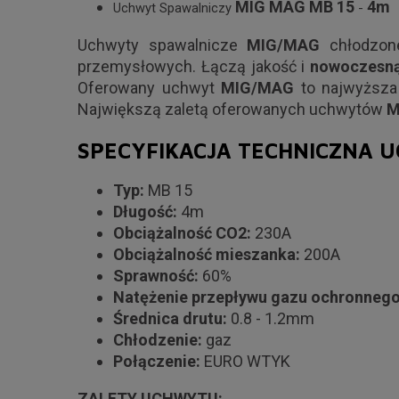
MIG MAG MB 15
4m
Uchwyt Spawalniczy
-
Uchwyty spawalnicze
MIG/MAG
chłodzone
przemysłowych. Łączą jakość i
nowoczesną
Oferowany uchwyt
MIG/MAG
to najwyższa 
Największą zaletą oferowanych uchwytów
M
SPECYFIKACJA TECHNICZNA 
Typ:
MB 15
Długość:
4m
Obciążalność CO2:
230A
Obciążalność mieszanka:
200A
Sprawność:
60%
Natężenie przepływu gazu ochronneg
Średnica drutu:
0.8 - 1.2mm
Chłodzenie:
gaz
Połączenie:
EURO WTYK
ZALETY UCHWYTU: