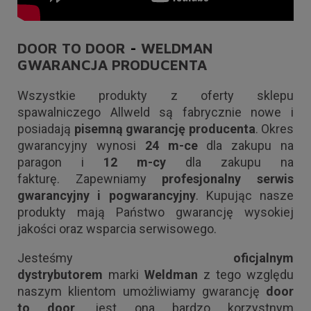
DOOR TO DOOR
-
WELDMAN
GWARANCJA PRODUCENTA
Wszystkie produkty z oferty sklepu
spawalniczego Allweld są fabrycznie nowe i
posiadają
pisemną gwarancję producenta
. Okres
gwarancyjny wynosi
24 m-ce
dla zakupu na
paragon i
12 m-cy
dla zakupu na
fakturę. Zapewniamy
profesjonalny serwis
gwarancyjny i pogwarancyjny
. Kupując nasze
produkty mają Państwo gwarancję wysokiej
jakości oraz wsparcia serwisowego.
Jesteśmy
oficjalnym
dystrybutorem
marki
Weldman
z tego względu
naszym klientom umożliwiamy gwarancję
door
to door,
jest ona bardzo korzystnym