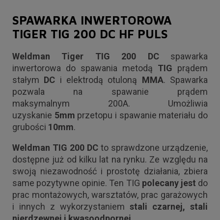
SPAWARKA INWERTOROWA
TIGER TIG 200 DC HF PULS
Weldman Tiger TIG 200 DC
spawarka
inwertorowa do spawania metodą
TIG
prądem
stałym
DC
i elektrodą otuloną
MMA
. Spawarka
pozwala na spawanie prądem
maksymalnym 200A. Umożliwia
uzyskanie
5mm
przetopu i spawanie materiału do
grubości
10mm
.
Weldman TIG 200 DC
to sprawdzone urządzenie,
dostępne już od kilku lat na rynku. Ze względu na
swoją niezawodność i prostotę działania, zbiera
same pozytywne opinie. Ten TIG
polecany
jest
do
prac montażowych, warsztatów, prac garażowych
i innych z wykorzystaniem
stali czarnej, stali
nierdzewnej i kwasoodpornej.