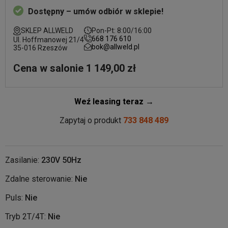
Dostępny – umów odbiór w sklepie!
SKLEP ALLWELD
Pon-Pt: 8:00/16:00
668 176 610
Ul. Hoffmanowej 21/4
bok@allweld.pl
35-016 Rzeszów
Cena w salonie 1 149,00 zł
Weź leasing teraz →
Zapytaj o produkt
733 848 489
Zasilanie:
230V 50Hz
Zdalne sterowanie:
Nie
Puls:
Nie
Tryb 2T/4T:
Nie