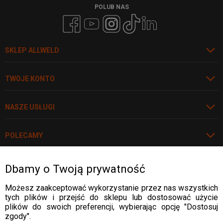
POLUB NAS
SKLEP ALLWELD
TWOJE KONTO
NASZE USŁUGI
POLECAMY
Dbamy o Twoją prywatność
Rozwiń
WARTO WIEDZIEĆ
Możesz zaakceptować wykorzystanie przez nas wszystkich
tych plików i przejść do sklepu lub dostosować użycie
WARTO WIEDZIEĆ
plików do swoich preferencji, wybierając opcję "Dostosuj
DOSTAWA:
zgody".