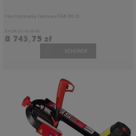
Piła Przecinarka Taśmowa FEMI 785 XL
874,38 zł x 10 rat 0%
8 743,75 zł
SCHOWEK