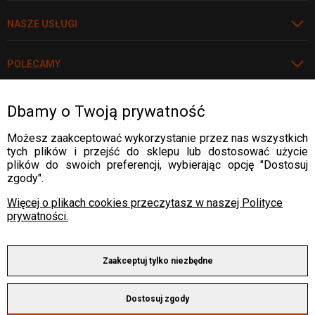
wysoka wydajność nawet przy długiej pracy,
różnorodność modeli dopasowanych do
NASZE USŁUGI
potrzeb warsztatu i przemysłu.
POLECAMY
Oferta FEMI w
naszym sklepie
Dbamy o Twoją prywatność
Rozwiń
WARTO WIEDZIEĆ
Możesz zaakceptować wykorzystanie przez nas wszystkich
W naszym sklepie dostępne są
przecinarki
tych plików i przejść do sklepu lub dostosować użycie
taśmowe FEMI
w wielu wariantach – od
WARTO WIEDZIEĆ
plików do swoich preferencji, wybierając opcję "Dostosuj
kompaktowych modeli dla warsztatów
DOSTAWA:
zgody".
przydomowych, po profesjonalne urządzenia do
WARTO WIEDZIEĆ
pracy w zakładach produkcyjnych. Każda
Więcej o plikach cookies przeczytasz w naszej Polityce
przecinarka FEMI to gwarancja niezawodności i
prywatności.
WARTO WIEDZIEĆ
precyzji cięcia.
PŁATNOŚCI:
Sprawdź przecinarki
Zaakceptuj tylko niezbędne
FEMI online
Copyright © 2025 by ALLWELD®
Dostosuj zgody
Wszelkie prawa zastrzeżone.