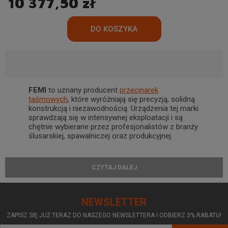
10 377,50 zł
FEMI
to uznany producent
przecinarek
taśmowych
, które wyróżniają się precyzją, solidną
konstrukcją i niezawodnością. Urządzenia tej marki
sprawdzają się w intensywnej eksploatacji i są
chętnie wybierane przez profesjonalistów z branży
ślusarskiej, spawalniczej oraz produkcyjnej.
Zastosowanie
CZYTAJ DALEJ
przecinarek FEMI
NEWSLETTER
Przecinarki taśmowe FEMI znajdują zastosowanie
ZAPISZ SIĘ JUŻ TERAZ DO NASZEGO NEWSLETTERA I ODBIERZ 3% RABATU!
w wielu obszarach, m.in. w: