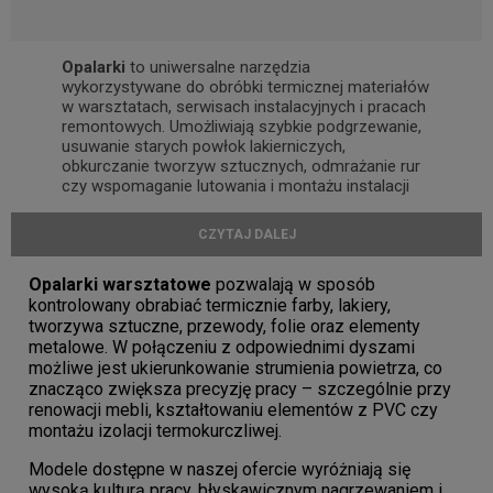
Opalarki
to uniwersalne narzędzia
wykorzystywane do obróbki termicznej materiałów
w warsztatach, serwisach instalacyjnych i pracach
remontowych. Umożliwiają szybkie podgrzewanie,
usuwanie starych powłok lakierniczych,
obkurczanie tworzyw sztucznych, odmrażanie rur
czy wspomaganie lutowania i montażu instalacji
hydraulicznych. Regulowany strumień gorącego
powietrza pozwala precyzyjnie dopasować
CZYTAJ DALEJ
temperaturę do rodzaju materiału oraz charakteru
wykonywanej pracy.
Opalarki warsztatowe
pozwalają w sposób
W ofercie znajdują się
opalarki elektryczne
o
kontrolowany obrabiać termicznie farby, lakiery,
zróżnicowanej mocy, zakresie temperatur oraz
tworzywa sztuczne, przewody, folie oraz elementy
wydajności przepływu powietrza, dzięki czemu
metalowe. W połączeniu z odpowiednimi dyszami
zarówno majsterkowicze, jak i profesjonaliści
możliwe jest ukierunkowanie strumienia powietrza, co
mogą dobrać model idealny do swoich
znacząco zwiększa precyzję pracy – szczególnie przy
zastosowań. Konstrukcja urządzeń zapewnia
renowacji mebli, kształtowaniu elementów z PVC czy
komfortową pracę - ergonomiczny uchwyt, niska
montażu izolacji termokurczliwej.
waga i stabilne podparcie ułatwiają długotrwałe
użytkowanie w warsztacie lub na placu budowy.
Modele dostępne w naszej ofercie wyróżniają się
wysoką kulturą pracy, błyskawicznym nagrzewaniem i