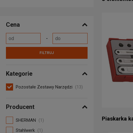
Nazwa produ
Nazwa produ
Cena
Od najniższ
Od najwyższ
Od najnows
FILTRUJ
Kategorie
Pozostałe Zestawy Narzędzi
(13)
Producent
Piaskarka k
SHERMAN
(1)
Stahlwerk
(1)