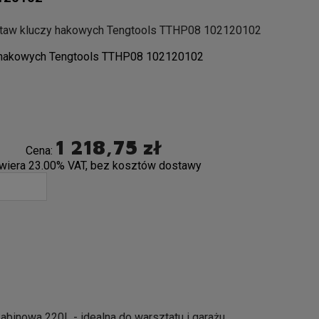
taw kluczy hakowych Tengtools TTHP08 102120102
 hakowych Tengtools TTHP08 102120102
1 218,75 zł
Cena:
wiera 23.00% VAT, bez kosztów dostawy
abinowa 220L - idealna do warsztatu i garażu