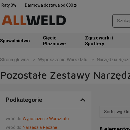
Raty 0%
Darmowa dostawa od 600 zł
Zgrzewarki i
Spawalnictwo
Spottery
Wyposażenie Warsztatu
Narzędzia Ręcz
Strona główna
Pozostałe Zestawy Narzędz
Podkategorie
Sortuj wg: Od
wróć do
Wyposażenie Warsztatu
Domyślne
wróć do
Narzędzia Ręczne
8 elemento