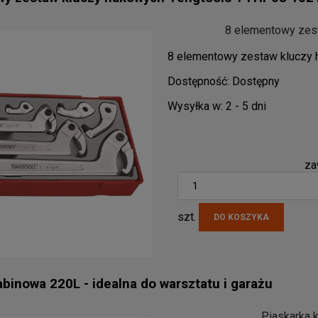
ktu od A do Z
8 elementowy zes
ktu od Z do A
8 elementowy zestaw kluczy
ej ceny
Dostępność:
Dostępny
ej ceny
Wysyłka w:
2 - 5 dni
zego produktu
za
szt.
DO KOSZYKA
abinowa 220L - idealna do warsztatu i garażu
Piaskarka k