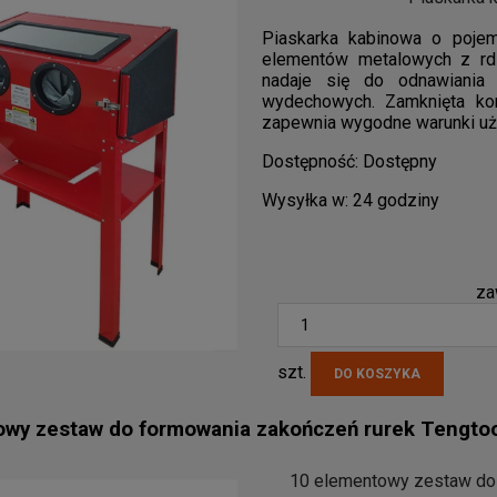
Piaskarka kabinowa o pojem
elementów metalowych z rdz
nadaje się do odnawiania 
wydechowych. Zamknięta ko
zapewnia wygodne warunki uż
Dostępność:
Dostępny
Wysyłka w:
24 godziny
za
szt.
DO KOSZYKA
owy zestaw do formowania zakończeń rurek Tengt
10 elementowy zestaw do