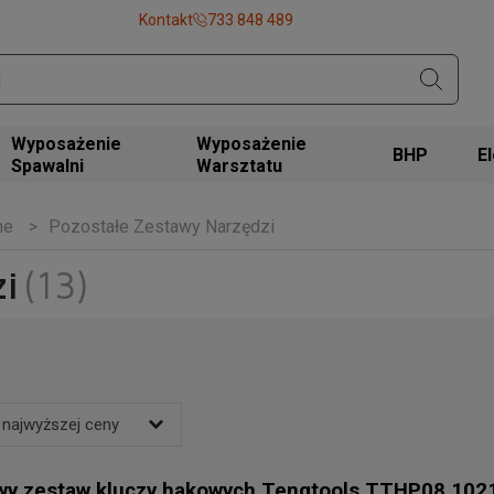
Kontakt
733 848 489
Wyposażenie
Wyposażenie
BHP
Spawalni
Warsztatu
ne
Pozostałe Zestawy Narzędzi
i
(13)
 najwyższej ceny
wy zestaw kluczy hakowych Tengtools TTHP08 10