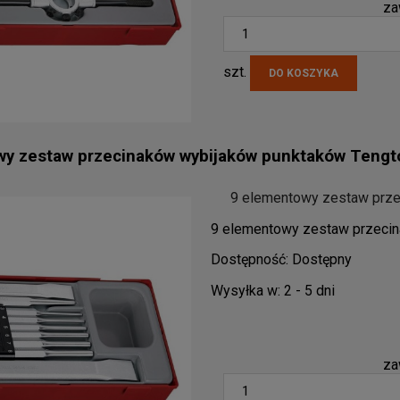
za
szt.
DO KOSZYKA
wy zestaw przecinaków wybijaków punktaków Teng
9 elementowy zestaw prz
9 elementowy zestaw przeci
Dostępność:
Dostępny
Wysyłka w:
2 - 5 dni
za