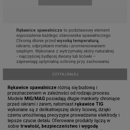
Rękawice spawalnicze
to podstawowy element
wyposażenia każdego stanowiska spawalniczego.
Chronią dłonie przed
wysoką temperaturą
,
iskrami, odpryskami metalu i promieniowaniem
cieplnym. Wykonane z wytrzymałej skóry naturalnej
- najczęściej bydlęcej dwoiny lub licówki –
zapewniają optymalną ochronę przy zachowaniu
komfortu i swobody ruchu. Dobrze dobrane
rękawice ochronne dla spawaczy
to gwarancja
CZYTAJ DALEJ
bezpieczeństwa, pewnego chwytu i pełnej kontroli
nad palnikiem lub uchwytem spawalniczym.
Rękawice spawalnicze
różnią się budową i
W ofercie dostępne są modele przeznaczone do
przeznaczeniem w zależności od rodzaju procesu.
różnych metod pracy:
rękawice MIG/MAG
o
Modele
MIG/MAG
posiadają długie mankiety chroniące
wzmocnionej konstrukcji oraz
rękawice TIG
,
przed iskrami i żarem, natomiast
rękawice TIG
charakteryzujące się cienką i elastyczną skórą dla
wykonane są z delikatniejszej skóry licowej, dzięki
maksymalnej precyzji ruchu. Wszystkie produkty
czemu umożliwiają precyzyjne prowadzenie elektrody i
spełniają wymagania norm
EN 12477
oraz
EN
lepsze czucie detalu. Oferowane produkty łączą w
388
, co potwierdza ich wysoką odporność na
sobie
trwałość, bezpieczeństwo i wygodę
ciepło, przecięcia i ścieranie.