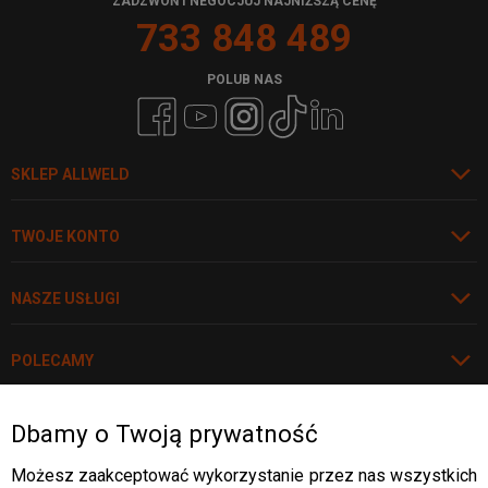
ZADZWOŃ I NEGOCJUJ NAJNIŻSZĄ CENĘ
733 848 489
POLUB NAS
SKLEP ALLWELD
TWOJE KONTO
NASZE USŁUGI
POLECAMY
Dbamy o Twoją prywatność
Rozwiń
WARTO WIEDZIEĆ
Możesz zaakceptować wykorzystanie przez nas wszystkich