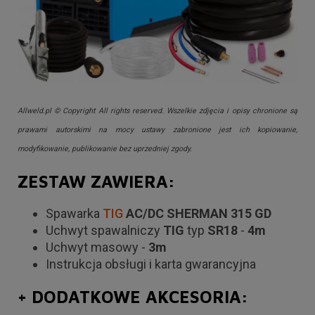
Allweld.pl © Copyright All rights reserved. Wszelkie zdjęcia i opisy chronione są
prawami autorskimi na mocy ustawy zabronione jest ich kopiowanie,
modyfikowanie, publikowanie bez uprzedniej zgody.
ZESTAW ZAWIERA:
Spawarka
TIG
AC/DC SHERMAN 315 GD
Uchwyt spawalniczy
TIG
typ
SR18
-
4m
Uchwyt masowy -
3m
Instrukcja obsługi i karta gwarancyjna
+ DODATKOWE AKCESORIA: