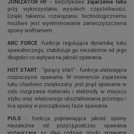
JONIZATOR HF -
bezstykowe
zajarzenie łuku
przy wykorzystaniu wysokich częstotliwości.
Dzięki takiemu rozwiązaniu technologicznemu
możliwe jest wyeliminowanie zanieczyszczenia
spoiny wolframem.
ARC FORCE
-funkcja regulująca dynamikę łuku
spawalniczego, stabilizuje go niezależnie od jego
długości co wpływa na jakość spawania.
HOT START
- "gorący start" - funkcja ułatwiająca
rozpoczęcie spawania. W momencie zajarzenia
łuku chwilowo zwiększany jest prąd spawania w
celu rozgrzania materiału i elektrody w miejscu
styku oraz właściwego ukształtowania przetopu i
lica spoiny w początkowej fazie spawania.
PULS
- funkcja poprawiająca jakość spoiny
niezależnie od pozycji,podczas spawania
wytwarzane są dwa rodzaje prądu spawania