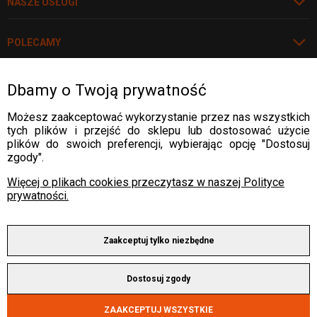
NASZE USŁUGI
POLECAMY
Dbamy o Twoją prywatność
Rozwiń
WARTO WIEDZIEĆ
Możesz zaakceptować wykorzystanie przez nas wszystkich
tych plików i przejść do sklepu lub dostosować użycie
WARTO WIEDZIEĆ
plików do swoich preferencji, wybierając opcję "Dostosuj
DOSTAWA:
zgody".
WARTO WIEDZIEĆ
Więcej o plikach cookies przeczytasz w naszej Polityce
prywatności.
WARTO WIEDZIEĆ
PŁATNOŚCI:
Zaakceptuj tylko niezbędne
Copyright © 2025 by ALLWELD®
Dostosuj zgody
Wszelkie prawa zastrzeżone.
Sklep internetowy Shoper Premium
ZAAKCEPTUJ WSZYSTKIE