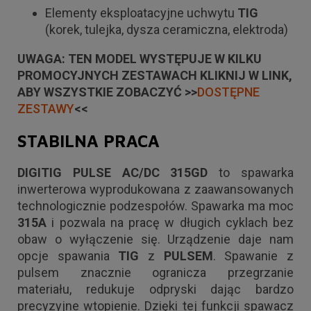
Elementy eksploatacyjne uchwytu
TIG
(korek, tulejka, dysza ceramiczna, elektroda)
UWAGA: TEN MODEL WYSTĘPUJE W KILKU
PROMOCYJNYCH ZESTAWACH KLIKNIJ W LINK,
ABY WSZYSTKIE ZOBACZYĆ >>
DOSTĘPNE
ZESTAWY
<<
STABILNA PRACA
DIGITIG PULSE AC/DC 315GD
to spawarka
inwerterowa wyprodukowana z zaawansowanych
technologicznie podzespołów. Spawarka ma moc
315A
i pozwala na pracę w długich cyklach bez
obaw o wyłączenie się. Urządzenie daje nam
opcje spawania
TIG
z
PULSEM
. Spawanie z
pulsem znacznie ogranicza przegrzanie
materiału, redukuje odpryski dając bardzo
precyzyjne wtopienie. Dzięki tej funkcji spawacz