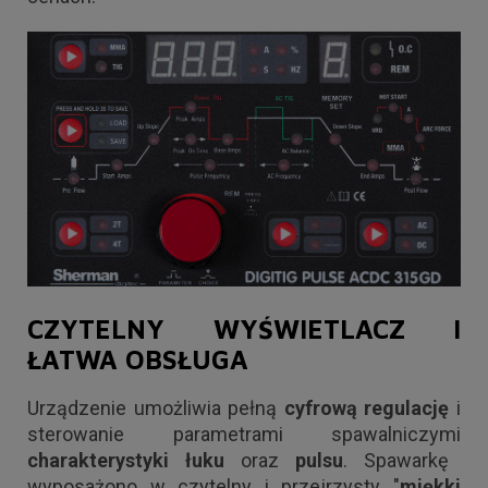
CZYTELNY WYŚWIETLACZ I
ŁATWA OBSŁUGA
Urządzenie umożliwia pełną
cyfrową regulację
i
sterowanie parametrami spawalniczymi
charakterystyki łuku
oraz
pulsu
. Spawarkę
wyposażono w czytelny i przejrzysty "
miękki