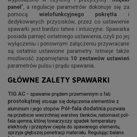
panel
", a regulacje parametrów dokonuje się za
pomocą
wielofunkcyjnego pokrętła
i
dedykowanych przycisków, przez co ustawienie
spawarki jest bardzo łatwe i intuicyjne. Spawarka
posiada pamięć ostatniego ustawienia, czyli po jej
wyłączeniu i ponownym załączeniu przywracane
są ostatnio ustawione parametry. Istnieje także
możliwość zapamiętania
10 zestawów ustawień
parametrów pulsu i prądu spawania.
GŁÓWNE ZALETY SPAWARKI
TIG AC -
spawanie prądem przemiennym o fali
prostokątnej
stosuje się dołączenia elementów z
Pół-fala dodatnia
aluminium i jego stopów.
pozwala
na przebicie wierzchniej warstwy tlenków, natomiast pół-
fala ujemna, której towarzyszy spadek temperatury
elektrody i przepływ ciepła do spawanego elementu,
sprzyja głębszej penetracji materiału. Regulując balans