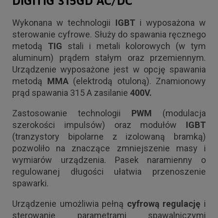
DIGITIG 315GD AC/DC
Wykonana w technologii
IGBT
i wyposażona w
sterowanie cyfrowe. Służy do spawania ręcznego
metodą
TIG
stali i metali kolorowych (w tym
aluminum) prądem stałym oraz przemiennym.
Urządzenie wyposażone jest w opcję spawania
metodą
MMA
(elektrodą otuloną). Znamionowy
prąd spawania 315 A zasilanie
400V.
Zastosowanie technologii
PWM
(modulacja
szerokości impulsów) oraz modułów
IGBT
(tranzystory bipolarne z izolowaną bramką)
pozwoliło na znaczące zmniejszenie masy i
wymiarów urządzenia. Pasek naramienny o
regulowanej długości ułatwia przenoszenie
spawarki.
Urządzenie umożliwia pełną
cyfrową regulację
i
sterowanie parametrami spawalniczymi