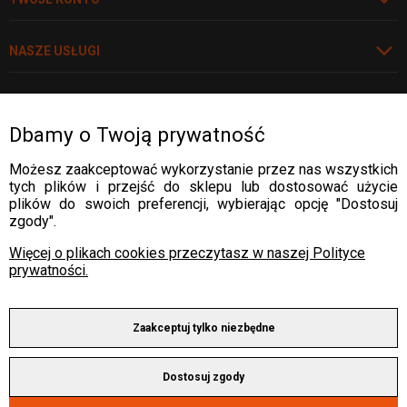
NASZE USŁUGI
POLECAMY
Dbamy o Twoją prywatność
Rozwiń
Możesz zaakceptować wykorzystanie przez nas wszystkich
tych plików i przejść do sklepu lub dostosować użycie
WARTO WIEDZIEĆ
plików do swoich preferencji, wybierając opcję "Dostosuj
zgody".
WARTO WIEDZIEĆ
DOSTAWA:
Więcej o plikach cookies przeczytasz w naszej Polityce
WARTO WIEDZIEĆ
prywatności.
WARTO WIEDZIEĆ
PŁATNOŚCI:
Zaakceptuj tylko niezbędne
Dostosuj zgody
Copyright © 2025 by ALLWELD®