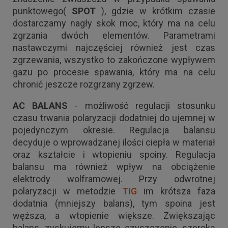
punktowego(
SPOT
), gdzie w krótkim czasie
dostarczamy nagły skok moc, który ma na celu
zgrzania dwóch elementów. Parametrami
nastawczymi najczęściej również jest czas
zgrzewania, wszystko to zakończone wypływem
gazu po procesie spawania, który ma na celu
chronić jeszcze rozgrzany zgrzew.
AC BALANS
- możliwość regulacji stosunku
czasu trwania polaryzacji dodatniej do ujemnej w
pojedynczym okresie. Regulacja balansu
decyduje o wprowadzanej ilości ciepła w materiał
oraz kształcie i wtopieniu spoiny. Regulacja
balansu ma również wpływ na obciążenie
elektrody wolframowej. Przy odwrotnej
polaryzacji w metodzie
TIG
im krótsza faza
dodatnia (mniejszy balans), tym spoina jest
węższa, a wtopienie większe. Zwiększając
balans, zyskujemy lepsze czyszczenie, szeroką