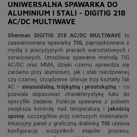
UNIWERSALNA SPAWARKA DO
ALUMINIUM I STALI - DIGITIG 218
AC/DC MULTIWAVE
Sherman DIGITIG 218 AC/DC MULTIWAVE
to
zaawansowana spawarka
TIG
, zaprojektowana z
myślą o precyzyjnych pracach warsztatowych i
serwisowych. Umożliwia spawanie metodą TIG
AC/DC oraz MMA, dzięki czemu sprawdza się
zarówno przy aluminium, jak i stali nierdzewnej
czy czarnej. Urządzenie oferuje trzy kształty fali
AC –
sinusoidalną
,
trójkątną
i
prostokątną
– co
pozwala dopasować charakterystykę łuku do
specyfiki zadania. Funkcja spawania z pulsem
zwiększa kontrolę nad temperaturą i
jakością
spoiny
, szczególnie przy cieńszych materiałach.
Intuicyjny panel z graficzną drabinką
TIG
ułatwia
konfigurację wszystkich etapów procesu,