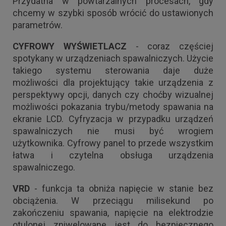
Przydatna w powtarzalnych procesach, gdy
chcemy w szybki sposób wrócić do ustawionych
parametrów.
CYFROWY WYŚWIETLACZ
- coraz częściej
spotykany w urządzeniach spawalniczych. Użycie
takiego systemu sterowania daje duże
możliwości dla projektujący takie urządzenia z
perspektywy opcji, danych czy choćby wizualnej
możliwości pokazania trybu/metody spawania na
ekranie LCD. Cyfryzacja w przypadku urządzeń
spawalniczych nie musi być wrogiem
użytkownika. Cyfrowy panel to przede wszystkim
łatwa i czytelna obsługa urządzenia
spawalniczego.
VRD
- funkcja ta obniża napięcie w stanie bez
obciążenia. W przeciągu milisekund po
zakończeniu spawania, napięcie na elektrodzie
otulonej zniwelowane jest do bezpiecznego