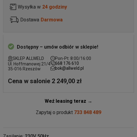
Wysyłka w
24 godziny
Dostawa
Darmowa
Dostępny – umów odbiór w sklepie!
SKLEP ALLWELD
Pon-Pt: 8:00/16:00
668 176 610
Ul. Hoffmanowej 21/4
bok@allweld.pl
35-016 Rzeszów
Cena w salonie 2 249,00 zł
Weź leasing teraz →
Zapytaj o produkt
733 848 489
Zasilanie:
230V 50Hz