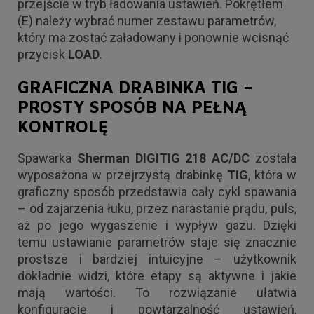
przejście w tryb ładowania ustawień. Pokrętłem
(E) należy wybrać numer zestawu parametrów,
który ma zostać załadowany i ponownie wcisnąć
przycisk
LOAD
.
GRAFICZNA DRABINKA TIG –
PROSTY SPOSÓB NA PEŁNĄ
KONTROLĘ
Spawarka
Sherman DIGITIG 218 AC/DC
została
wyposażona w przejrzystą drabinkę
TIG
, która w
graficzny sposób przedstawia cały cykl spawania
– od zajarzenia łuku, przez narastanie prądu, puls,
aż po jego wygaszenie i wypływ gazu. Dzięki
temu ustawianie parametrów staje się znacznie
prostsze i bardziej intuicyjne – użytkownik
dokładnie widzi, które etapy są aktywne i jakie
mają wartości. To rozwiązanie ułatwia
konfigurację i powtarzalność ustawień,