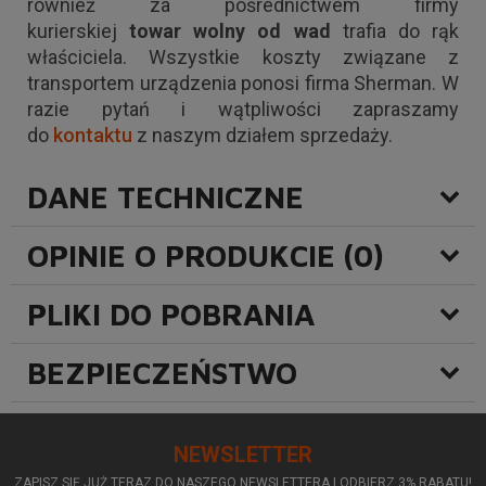
również za pośrednictwem firmy
kurierskiej
towar wolny od wad
trafia do rąk
właściciela. Wszystkie koszty związane z
transportem urządzenia ponosi firma Sherman. W
razie pytań i wątpliwości zapraszamy
do
kontaktu
z naszym działem sprzedaży.
DANE TECHNICZNE
OPINIE O PRODUKCIE (0)
PLIKI DO POBRANIA
BEZPIECZEŃSTWO
NEWSLETTER
ZAPISZ SIĘ JUŻ TERAZ DO NASZEGO NEWSLETTERA I ODBIERZ 3% RABATU!