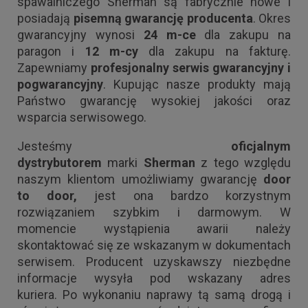
spawalniczego Sherman są fabrycznie nowe i
posiadają
pisemną gwarancję producenta
. Okres
gwarancyjny wynosi
24 m-ce
dla zakupu na
paragon i
12 m-cy
dla zakupu na fakturę.
Zapewniamy
profesjonalny serwis gwarancyjny i
pogwarancyjny
. Kupując nasze produkty mają
Państwo gwarancję wysokiej jakości oraz
wsparcia serwisowego.
Jesteśmy
oficjalnym
dystrybutorem
marki
Sherman
z tego względu
naszym klientom umożliwiamy gwarancję
door
to door,
jest ona bardzo korzystnym
rozwiązaniem szybkim i darmowym. W
momencie wystąpienia awarii należy
skontaktować się ze wskazanym w dokumentach
serwisem. Producent uzyskawszy niezbędne
informacje wysyła pod wskazany adres
kuriera. Po wykonaniu naprawy tą samą drogą i