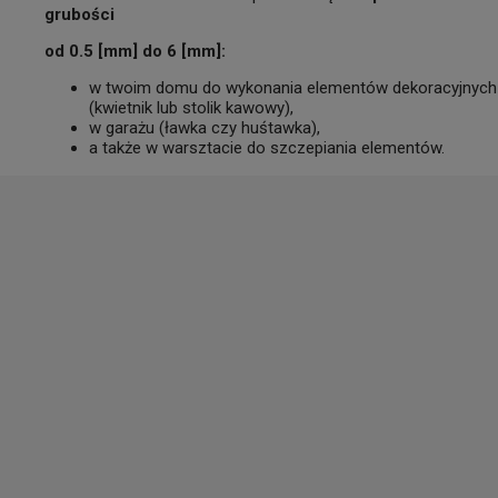
grubości
od 0.5 [mm] do 6 [mm]:
w twoim domu do wykonania elementów dekoracyjnych 
(kwietnik lub stolik kawowy),
w garażu (ławka czy huśtawka),
a także w warsztacie do szczepiania elementów.