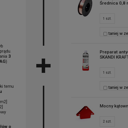
Średnica 0,8 
1
szt.
taniej w z
yb
prądu.
Preparat ant
wania
3
SKANDI KRAFT
MAG
)
1
szt.
ęki temu
taniej w z
u
mm
2
]
Mocny kątown
2
]
owy
2
szt.
ałów o