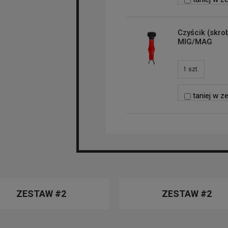
Czyścik (skro
MIG/MAG
1
szt.
taniej w z
ZESTAW #2
ZESTAW #2