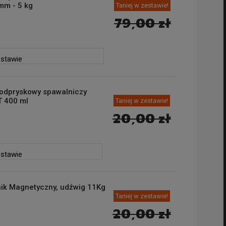
mm - 5 kg
Taniej w zestawie!
79,00 zł
estawie
yodpryskowy spawalniczy
 400 ml
Taniej w zestawie!
20,00 zł
estawie
ik Magnetyczny, udźwig 11Kg
Taniej w zestawie!
20,00 zł