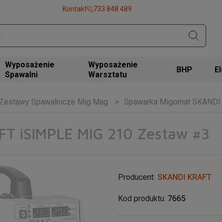
Kontakt
733 848 489
Wyposażenie
Wyposażenie
BHP
Spawalni
Warsztatu
Zestawy Spawalnicze Mig Mag
Spawarka Migomat SKANDI
T iSIMPLE MIG 210 Zestaw #3
Producent:
SKANDI KRAFT
Kod produktu:
7665