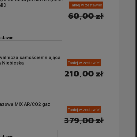
IDI
Taniej w zestawie!
60,00 zł
estawie
awalnicza samościemniająca
 Niebieska
Taniej w zestawie!
210,00 zł
Gazowa MIX AR/CO2 gaz
Taniej w zestawie!
379,00 zł
estawie