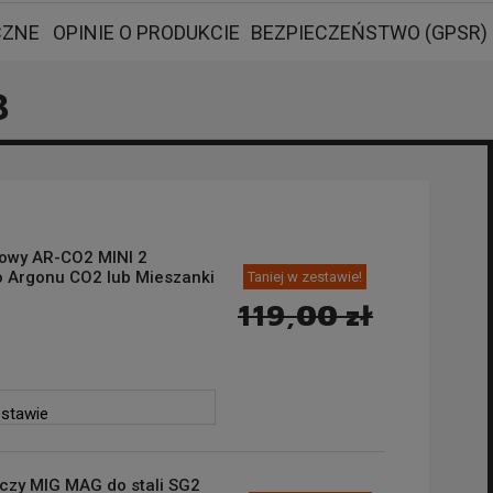
CZNE
OPINIE O PRODUKCIE
BEZPIECZEŃSTWO (GPSR)
3
lowy AR-CO2 MINI 2
 Argonu CO2 lub Mieszanki
Taniej w zestawie!
119,00 zł
estawie
czy MIG MAG do stali SG2