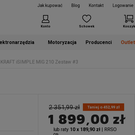
Jak kupować
Blog
Kontakt
Logowanie
Konto
Schowek
Koszyk
Motoryzacja
Producenci
Outle
 KRAFT iSIMPLE MIG 210 Zestaw #3
2 351,99 zł
Taniej o 452,99 zł
1 899,00 zł
lub raty
10 x 189,90 zł
| RRSO