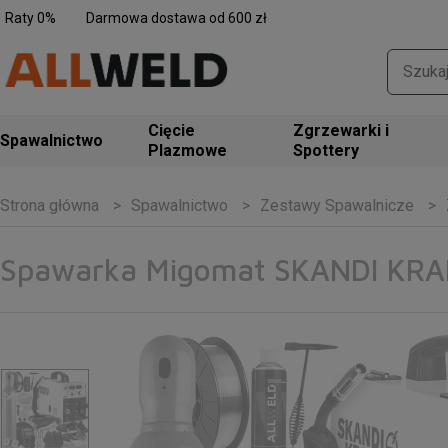
Raty 0%
Darmowa dostawa od 600 zł
Zgrzewarki i
Spawalnictwo
Spottery
Spawalnictwo
Zestawy Spawalnicze
Strona główna
Spawarka Migomat SKANDI KRAF