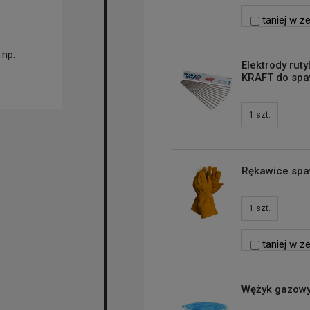
taniej w z
np.
Elektrody rut
KRAFT do spaw
1
szt.
Rękawice spa
1
szt.
taniej w z
Wężyk gazowy