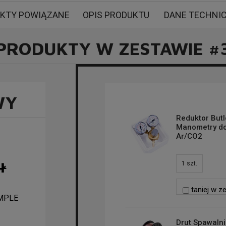
Spawarka Migomat SKANDI KRAFT iSIMPLE MIG 210 Zestaw #3
KTY POWIĄZANE
OPIS PRODUKTU
DANE TECHNI
PRODUKTY W ZESTAWIE #
WY
Reduktor But
Manometry do
Ar/CO2
ł
1
szt.
taniej w z
IMPLE
Drut Spawalni