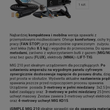
1
szt.
Najbardziej
kompaktowa i mobilna
wersja spawarki z
przemysłowymi możliwościami. Oferuje
komfortowy
, cichy tr
pracy (
FAN STOP
) przy jednocześnie ograniczonym zużyciu 
Jest lekka (tylko
8.5 kg
) i wygodna do przenoszenia. Do spa
metodami
, zarówno z wykorzystaniem butli z gazem (
MIG/
oraz bez gazu (
FLUX
), elektrody (
MMA
) i
LIFT-TIG
.
MIG 210 jest idealnym urządzeniem dla początkujących.
Po
ustawieniu amperażu na wygodnym panelu cyfrowym
synergicznie dostosowuje napięcie do posuwu drutu
, dzi
jest prosta w obsłudze. Wyświetla aktualne
nastawienia prąd
spawania jeszcze przed rozpoczęciem procesu spawania.
Urządzenie posiada
3-metrowy w pełni miedziany
3x2.5 [
kabel zasilający oraz
3-metrowy w pełni miedziany
25 [mm
uchwyt masowy. Zestaw zawiera 3-metrowy uchwyt elektrod
oraz
4-metrowy uchwyt MIG KD15
.
iSIMPLE MIG 210
idealnie sprawdzi się
do spawania materi