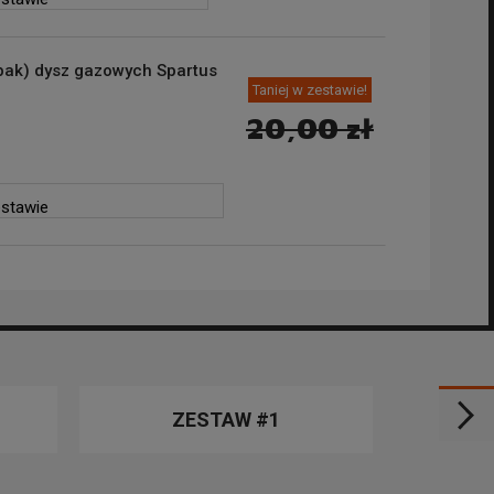
bak) dysz gazowych Spartus
Taniej w zestawie!
20,00 zł
estawie
ZESTAW #1