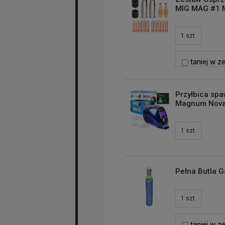
MIG MAG #1 M
1
szt.
taniej w z
Przyłbica sp
Magnum Nova
1
szt.
Pełna Butla 
1
szt.
taniej w z