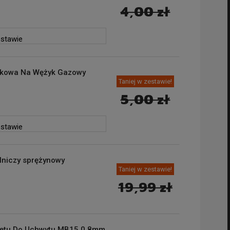
4,00 zł
estawie
skowa Na Wężyk Gazowy
Taniej w zestawie!
5,00 zł
estawie
lniczy sprężynowy
Taniej w zestawie!
19,99 zł
ętu Do Uchwytu MB15 0,8mm