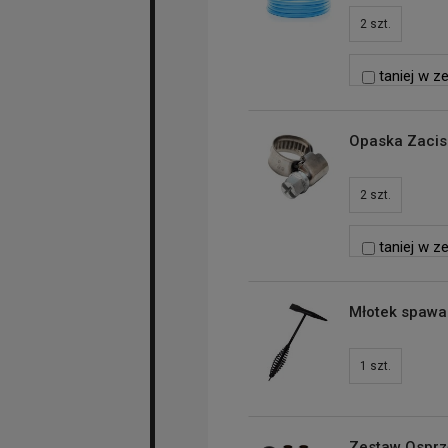
2
szt.
taniej w z
Opaska Zaci
2
szt.
taniej w z
Młotek spawa
1
szt.
Zestaw Osprz