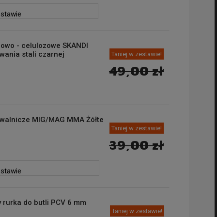
estawie
ylowo - celulozowe SKANDI
ania stali czarnej
Taniej w zestawie!
49,00 zł
walnicze MIG/MAG MMA Żółte
Taniej w zestawie!
39,00 zł
estawie
 rurka do butli PCV 6 mm
Taniej w zestawie!