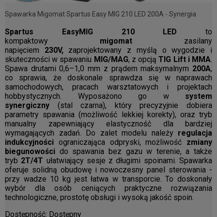
Spawarka Migomat Spartus Easy MIG 210 LED 200A - Synergia
Spartus EasyMIG 210 LED
to
kompaktowy
migomat
zasilany
napięciem
230V,
zaprojektowany z myślą o wygodzie i
skuteczności w spawaniu
MIG/MAG
, z opcją
TIG Lift i MMA
.
Spawa drutami 0,6–1,0 mm z prądem maksymalnym
200A
,
co sprawia, że doskonale sprawdza się w naprawach
samochodowych, pracach warsztatowych i projektach
hobbystycznych. Wyposażono go w
system
synergiczny
(stal czarna), który precyzyjnie dobiera
parametry spawania (możliwość lekkiej korekty), oraz tryb
manualny zapewniający elastyczność dla bardziej
wymagających zadań. Do zalet modelu należy
regulacja
indukcyjności
ograniczająca odpryski, możliwość
zmiany
biegunowości
do spawania bez gazu w terenie, a także
tryb
2T/4T
ułatwiający sesje z długimi spoinami. Spawarka
oferuje solidną obudowę i nowoczesny panel sterowania -
przy wadze 10 kg jest łatwa w transporcie. To doskonały
wybór dla osób ceniących praktyczne rozwiązania
technologiczne, prostotę obsługi i wysoką jakość spoin.
Dostępność:
Dostępny