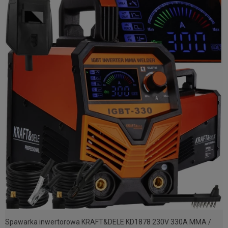
Spawarka inwertorowa KRAFT&DELE KD1878 230V 330A MMA /