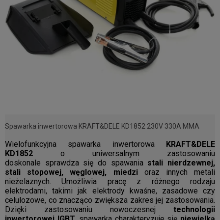
Spawarka inwertorowa KRAFT&DELE KD1852 230V 330A MMA
Wielofunkcyjna spawarka inwertorowa
KRAFT&DELE
KD1852
o uniwersalnym zastosowaniu
doskonale sprawdza się do spawania
stali nierdzewnej,
stali stopowej, węglowej, miedzi
oraz innych metali
nieżelaznych. Umożliwia pracę z różnego rodzaju
elektrodami, takimi jak elektrody kwaśne, zasadowe czy
celulozowe, co znacząco zwiększa zakres jej zastosowania.
Dzięki zastosowaniu nowoczesnej
technologii
inwertorowej IGBT
, spawarka charakteryzuje się
niewielką