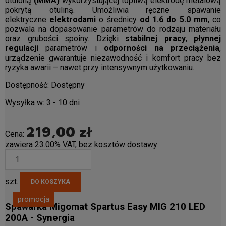
otuloną
(MMA)
wykorzystującej topliwą elektrodę metalową
pokrytą otuliną. Umożliwia ręczne spawanie
elektryczne
elektrodami
o średnicy
od 1.6 do 5.0 mm
, co
pozwala na dopasowanie parametrów do rodzaju materiału
oraz grubości spoiny. Dzięki
stabilnej pracy
,
płynnej
regulacji
parametrów i
odporności na przeciążenia
,
urządzenie gwarantuje niezawodność i komfort pracy bez
ryzyka awarii – nawet przy intensywnym użytkowaniu.
Dostępność:
Dostępny
Wysyłka w:
3 - 10 dni
219,00 zł
Cena:
zawiera 23.00% VAT, bez kosztów dostawy
szt.
DO KOSZYKA
promocja
Spawarka Migomat Spartus Easy MIG 210 LED
200A - Synergia