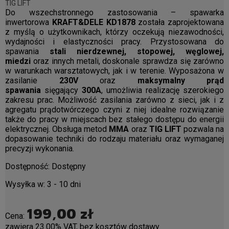
TIG LIFT
Do wszechstronnego zastosowania – spawarka
inwertorowa
KRAFT&DELE KD1878
została zaprojektowana
z myślą o użytkownikach, którzy oczekują niezawodności,
wydajności i elastyczności pracy. Przystosowana do
spawania
stali nierdzewnej, stopowej, węglowej,
miedzi
oraz innych metali, doskonale sprawdza się zarówno
w warunkach warsztatowych, jak i w terenie. Wyposażona w
zasilanie
230V
oraz
maksymalny prąd
spawania
sięgający
300A
, umożliwia realizację szerokiego
zakresu prac. Możliwość zasilania zarówno z sieci, jak i z
agregatu prądotwórczego czyni z niej idealne rozwiązanie
także do pracy w miejscach bez stałego dostępu do energii
elektrycznej. Obsługa metod
MMA
oraz
TIG LIFT
pozwala na
dopasowanie techniki do rodzaju materiału oraz wymaganej
precyzji wykonania.
Dostępność:
Dostępny
Wysyłka w:
3 - 10 dni
199,00 zł
Cena:
zawiera 23.00% VAT, bez kosztów dostawy