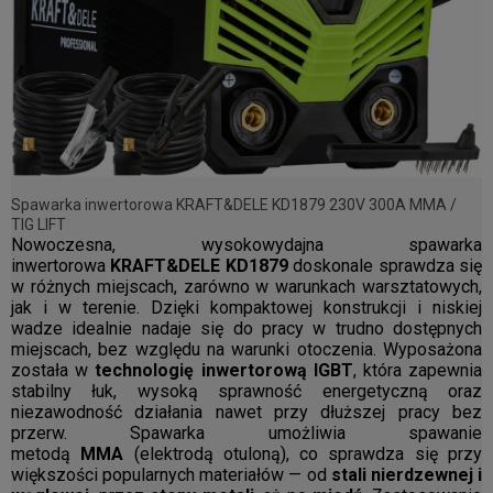
Spawarka inwertorowa KRAFT&DELE KD1879 230V 300A MMA /
TIG LIFT
Nowoczesna, wysokowydajna spawarka
inwertorowa
KRAFT&DELE KD1879
doskonale sprawdza się
w różnych miejscach, zarówno w warunkach warsztatowych,
jak i w terenie. Dzięki kompaktowej konstrukcji i niskiej
wadze idealnie nadaje się do pracy w trudno dostępnych
miejscach, bez względu na warunki otoczenia. Wyposażona
została w
technologię inwertorową IGBT
, która zapewnia
stabilny łuk, wysoką sprawność energetyczną oraz
niezawodność działania nawet przy dłuższej pracy bez
przerw. Spawarka umożliwia spawanie
metodą
MMA
(elektrodą otuloną), co sprawdza się przy
większości popularnych materiałów — od
stali nierdzewnej i