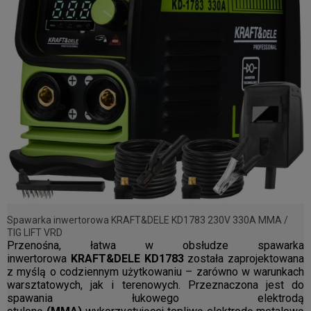
Spawarka inwertorowa KRAFT&DELE KD1783 230V 330A MMA /
TIG LIFT VRD
Przenośna, łatwa w obsłudze spawarka
inwertorowa
KRAFT&DELE KD1783
została zaprojektowana
z myślą o codziennym użytkowaniu – zarówno w warunkach
warsztatowych, jak i terenowych. Przeznaczona jest do
spawania łukowego elektrodą