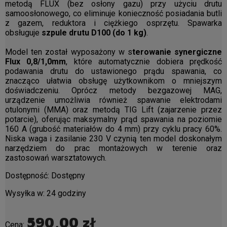
metodą FLUX (bez osłony gazu) przy użyciu drutu
samoosłonowego, co eliminuje konieczność posiadania butli
z gazem, reduktora i ciężkiego osprzętu. Spawarka
obsługuje
szpule drutu D100 (do 1 kg)
.
Model ten został wyposażony w s
terowanie synergiczne
Flux 0,8/1,0mm
, które automatycznie dobiera prędkość
podawania drutu do ustawionego prądu spawania, co
znacząco ułatwia obsługę użytkownikom o mniejszym
doświadczeniu. Oprócz metody bezgazowej MAG,
urządzenie umożliwia również spawanie elektrodami
otulonymi (MMA) oraz metodą TIG Lift (zajarzenie przez
potarcie), oferując maksymalny prąd spawania na poziomie
160 A (grubość materiałów do 4 mm) przy cyklu pracy 60%.
Niska waga i zasilanie 230 V czynią ten model doskonałym
narzędziem do prac montażowych w terenie oraz
zastosowań warsztatowych.
Dostępność:
Dostępny
Wysyłka w:
24 godziny
590,00 zł
Cena: