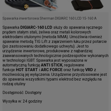
Spawarka inwertorowa Sherman DIGIARC 160 LCD 15-160 A
Spawarka
DIGIARC-160 LCD
służy do spawania ręcznego
prądem stałym stali, żeliwa oraz metali kolorowych
elektrodami otulonymi (metoda MMA). Umożliwia również
spawanie metodą TIG Lift z zajarzeniem łuku przez potarcie
(po zastosowaniu dodatkowego uchwytu). Jest to
urządzenie inwertorowe, produkowane z najbardziej
zaawansowanych technologicznie podzespołów wykonanych
w technologii IGBT. Spawarka jest wyposażona w
automatyczną funkcję
ANTI
STICK
, regulowane
funkcje
HOT
START
i
ARC
FORCE
oraz funkcję
VRD
z
możliwością jej wyłączenia. Urządzenie przystosowane jest
do spawania wszystkimi typami elektrod bez względu na
rodzaj otuliny
Dostępność:
Dostępny
Wysyłka w:
24 godziny