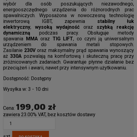
wybór dla osób poszukujących niezawodnego,
energooszczędnego urządzenia do różnorodnych prac
spawalniczych. Wyposażona w nowoczesną technologię
inwertorową IGBT, zapewnia
stabilny łuk
elektryczny
,
wysoką wydajność
oraz
szybką reakcję
dynamiczną
podczas pracy. Obsługuje metody
spawania
MMA
oraz
TIG LIFT
, co czyni ją uniwersalnym
urządzeniem do spawania metali stopowych.
Zasilanie
230V
oraz maksymalny prąd spawania wynoszący
aż
330A
pozwalają na komfortową i skuteczną pracę przy
zróżnicowanych zadaniach. Gwarantuje płynne działanie bez
przeciążeń i awarii, nawet przy intensywnym użytkowaniu.
Dostępność:
Dostępny
Wysyłka w:
3 - 10 dni
199,00 zł
Cena:
zawiera 23.00% VAT, bez kosztów dostawy
szt.
DO KOSZYKA