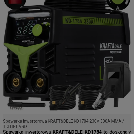
Spawarka inwertorowa KRAFT&DELE KD1784 230V 330A MMA /
TIG LIFT VRD
Spawarka inwertorowa
KRAFT&DELE KD1784
to doskonały