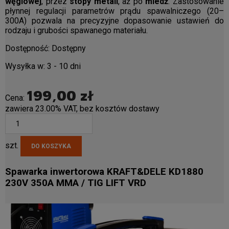
węglowej
, przez
stopy metali
, aż po
miedź
. Zastosowanie
płynnej regulacji parametrów prądu spawalniczego (20–
300A) pozwala na precyzyjne dopasowanie ustawień do
rodzaju i grubości spawanego materiału.
Dostępność:
Dostępny
Wysyłka w:
3 - 10 dni
199,00 zł
Cena:
zawiera 23.00% VAT, bez kosztów dostawy
szt.
DO KOSZYKA
Spawarka inwertorowa KRAFT&DELE KD1880
230V 350A MMA / TIG LIFT VRD