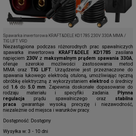
Spawarka inwertorowa KRAFT&DELE KD1785 230V 330A MMA /
TIG LIFT VRD
Niezastąpiona podczas różnorodnych prac spawalniczych
spawarka inwertorowa
KRAFT&DELE KD1785
zasilana
napięciem
230V
z
maksymalnym prądem spawania 330A
,
oferuje szerokie możliwości zastosowania metod
MMA
oraz
TIG LIFT
. Urządzenie jest przeznaczone do
spawania łukowego elektrodą otuloną, umożliwiając ręczną
obróbkę elektryczną z wykorzystaniem
elektrod
o średnicy
od
1.6
do
5.0 mm
. Zapewnia doskonałe dopasowanie do
rodzaju materiału i specyfiki zadania.
Płynna
regulacja
prądu spawalniczego oraz
stabilna
praca
gwarantuje wysoką precyzję i niezawodność,
niezależnie od miejsca i warunków pracy.
Dostępność:
Dostępny
Wysyłka w:
3 - 10 dni