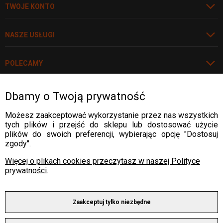
TWOJE KONTO
NASZE USŁUGI
POLECAMY
Dbamy o Twoją prywatność
Rozwiń
WARTO WIEDZIEĆ
Możesz zaakceptować wykorzystanie przez nas wszystkich
tych plików i przejść do sklepu lub dostosować użycie
WARTO WIEDZIEĆ
plików do swoich preferencji, wybierając opcję "Dostosuj
DOSTAWA:
zgody".
WARTO WIEDZIEĆ
Więcej o plikach cookies przeczytasz w naszej Polityce
prywatności.
WARTO WIEDZIEĆ
PŁATNOŚCI:
Zaakceptuj tylko niezbędne