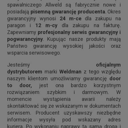
spawalniczego Allweld są fabrycznie nowe i
posiadają
pisemną gwarancję producenta
. Okres
gwarancyjny wynosi
24 m-ce
dla zakupu na
paragon i
12 m-cy
dla zakupu na fakturę.
Zapewniamy
profesjonalny serwis gwarancyjny i
pogwarancyjny
. Kupując nasze produkty mają
Państwo gwarancję wysokiej jakości oraz
wsparcia serwisowego.
Jesteśmy
oficjalnym
dystrybutorem
marki
Weldman
z tego względu
naszym klientom umożliwiamy gwarancję
door
to door,
jest ona bardzo korzystnym
rozwiązaniem szybkim i darmowym. W
momencie wystąpienia awarii należy
skontaktować się ze wskazanym w dokumentach
serwisem. Producent uzyskawszy niezbędne
informacje wysyła pod wskazany adres
kuriera. Po wykonaniu naprawy tą samą drogą i