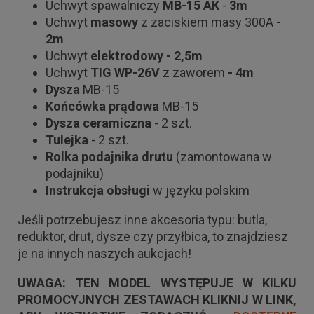
Uchwyt spawalniczy
MB-15 AK
-
3m
Uchwyt
masowy
z zaciskiem masy 300A
-
2m
Uchwyt
elektrodowy
- 2,5m
Uchwyt
TIG WP-26V
z zaworem
- 4m
Dysza
MB-15
Końcówka
prądowa
MB-15
Dysza
ceramiczna
- 2 szt.
Tulejka
- 2 szt.
Rolka
podajnika
drutu
(zamontowana w
podajniku)
Instrukcja
obsługi
w języku polskim
Jeśli potrzebujesz inne akcesoria typu: butla,
reduktor, drut, dysze czy przyłbica, to znajdziesz
je na innych naszych aukcjach!
UWAGA: TEN MODEL WYSTĘPUJE W KILKU
PROMOCYJNYCH ZESTAWACH KLIKNIJ W LINK,