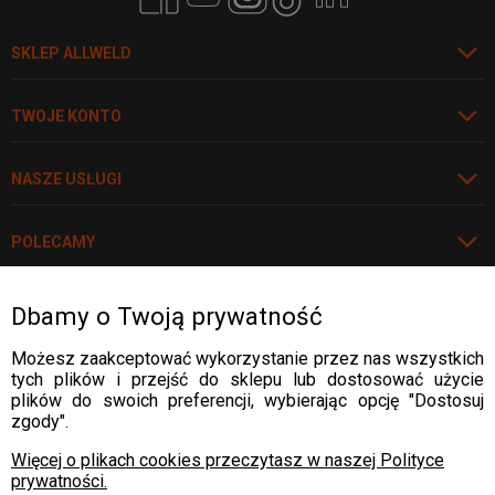
SKLEP ALLWELD
TWOJE KONTO
NASZE USŁUGI
POLECAMY
Dbamy o Twoją prywatność
Rozwiń
WARTO WIEDZIEĆ
Możesz zaakceptować wykorzystanie przez nas wszystkich
tych plików i przejść do sklepu lub dostosować użycie
WARTO WIEDZIEĆ
plików do swoich preferencji, wybierając opcję "Dostosuj
DOSTAWA:
zgody".
WARTO WIEDZIEĆ
Więcej o plikach cookies przeczytasz w naszej Polityce
prywatności.
WARTO WIEDZIEĆ
PŁATNOŚCI: