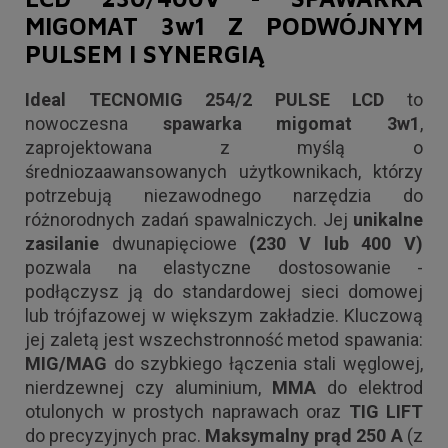
MIGOMAT 3w1 Z PODWÓJNYM
PULSEM I SYNERGIĄ
Ideal TECNOMIG 254/2 PULSE LCD
to
nowoczesna
spawarka migomat 3w1
,
zaprojektowana z myślą o
średniozaawansowanych użytkownikach, którzy
potrzebują niezawodnego narzędzia do
różnorodnych zadań spawalniczych. Jej
unikalne
zasilanie
dwunapięciowe
(230 V lub 400 V)
pozwala na elastyczne dostosowanie -
podłączysz ją do standardowej sieci domowej
lub trójfazowej w większym zakładzie. Kluczową
jej zaletą jest wszechstronność metod spawania:
MIG/MAG
do szybkiego łączenia stali węglowej,
nierdzewnej czy aluminium,
MMA
do elektrod
otulonych w prostych naprawach oraz
TIG LIFT
do precyzyjnych prac.
Maksymalny prąd 250 A
(z