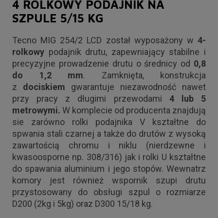
4 ROLKOWY PODAJNIK NA
SZPULE 5/15 KG
Tecno MIG 254/2 LCD został wyposażony w
4-
rolkowy
podajnik drutu, zapewniający stabilne i
precyzyjne prowadzenie drutu o średnicy od
0,8
do 1,2 mm
. Zamknięta, konstrukcja
z
dociskiem
gwarantuje niezawodność nawet
przy pracy z długimi przewodami
4 lub 5
metrowymi.
W komplecie od producenta znajdują
sie zarówno rolki podajnika V kształtne do
spwania stali czarnej a także do drutów z wysoką
zawartością chromu i niklu (nierdzewne i
kwasoosporne np. 308/316) jak i rolki U kształtne
do spawania aluminium i jego stopów. Wewnatrz
komory jest również wspornik szupi drutu
przystosowany do obsługi szpul o rozmiarze
D200 (2kg i 5kg) oraz D300 15/18 kg.