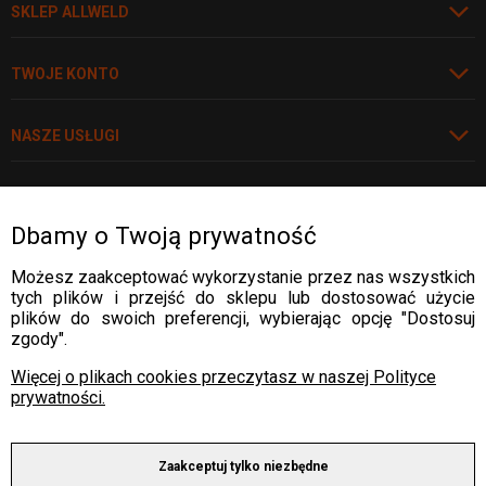
SKLEP ALLWELD
TWOJE KONTO
NASZE USŁUGI
POLECAMY
Dbamy o Twoją prywatność
Rozwiń
Możesz zaakceptować wykorzystanie przez nas wszystkich
tych plików i przejść do sklepu lub dostosować użycie
WARTO WIEDZIEĆ
plików do swoich preferencji, wybierając opcję "Dostosuj
zgody".
WARTO WIEDZIEĆ
DOSTAWA:
Więcej o plikach cookies przeczytasz w naszej Polityce
WARTO WIEDZIEĆ
prywatności.
WARTO WIEDZIEĆ
PŁATNOŚCI:
Zaakceptuj tylko niezbędne