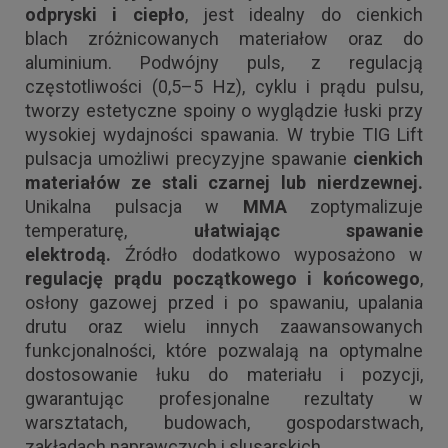
odpryski i ciepło
, jest idealny do cienkich
blach zróżnicowanych materiałow oraz do
aluminium. Podwójny puls, z regulacją
częstotliwości (0,5–5 Hz), cyklu i prądu pulsu,
tworzy estetyczne spoiny o wyglądzie łuski przy
wysokiej wydajności spawania. W trybie TIG Lift
pulsacja umożliwi precyzyjne spawanie
cienkich
materiałów ze stali czarnej lub nierdzewnej.
Unikalna pulsacja w
MMA
zoptymalizuje
temperaturę,
ułatwiając spawanie
elektrodą.
Źródło dodatkowo wyposażono w
regulację prądu początkowego i końcowego
,
osłony gazowej przed i po spawaniu, upalania
drutu oraz wielu innych zaawansowanych
funkcjonalności, które pozwalają na optymalne
dostosowanie łuku do materiału i pozycji,
gwarantując profesjonalne rezultaty w
warsztatach, budowach, gospodarstwach,
zakładach naprawczych i slusarskich.