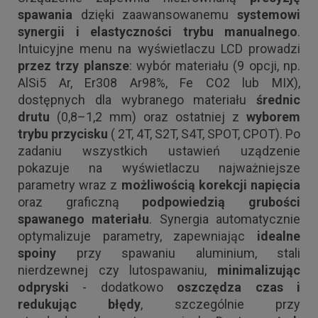
spawania
dzięki zaawansowanemu
systemowi
synergii i elastyczności trybu manualnego
.
Intuicyjne menu na wyświetlaczu LCD prowadzi
przez trzy plansze
: wybór materiału (9 opcji, np.
AlSi5 Ar, Er308 Ar98%, Fe CO2 lub MIX),
dostępnych dla wybranego materiału
średnic
drutu
(0,8–1,2 mm) oraz ostatniej z
wyborem
trybu przycisku
( 2T, 4T, S2T, S4T, SPOT, CPOT). Po
zadaniu wszystkich ustawień uządzenie
pokazuje na wyświetlaczu najważniejsze
parametry wraz z
możliwością korekcji napięcia
oraz graficzną
podpowiedzią grubości
spawanego materiału
. Synergia automatycznie
optymalizuje parametry, zapewniając
idealne
spoiny
przy spawaniu aluminium, stali
nierdzewnej czy lutospawaniu,
minimalizując
odpryski
- dodatkowo
oszczędza czas i
redukując błędy
, szczególnie przy