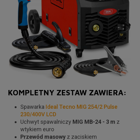
KOMPLETNY ZESTAW ZAWIERA:
Spawarka
Ideal Tecno MIG 254/2 Pulse
230/400V LCD
Uchwyt spawalniczy
MIG MB-24 - 3 m
z
wtykiem euro
Przewód masowy
z zaciskiem