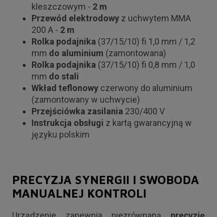
kleszczowym -
2 m
Przewód elektrodowy
z uchwytem MMA
200 A -
2 m
Rolka podajnika
(37/15/10) fi 1,0 mm / 1,2
mm
do aluminium
(zamontowana)
Rolka podajnika
(37/15/10) fi 0,8 mm / 1,0
mm
do stali
Wkład teflonowy
czerwony do aluminium
(zamontowany w uchwycie)
Przejściówka zasilania
230/400 V
Instrukcja obsługi
z kartą gwarancyjną w
języku polskim
PRECYZJA SYNERGII I SWOBODA
MANUALNEJ KONTROLI
Urządzenie zapewnia niezrównaną
precyzję