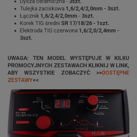
Dysza ceramiczna -
3szt.
Tulejka zaciskowa
1,6/2,4/2,0mm - 3szt.
Łącznik
1,6/2,4/2,0mm
-
3szt.
Korek TIG średni
SR 17/18/26 - 1szt.
Elektroda TIG czerwona
1,6/2,0/2,4mm -
3szt.
UWAGA: TEN MODEL WYSTĘPUJE W KILKU
PROMOCYJNYCH ZESTAWACH KLIKNIJ W LINK,
ABY WSZYSTKIE ZOBACZYĆ >>
DOSTĘPNE
ZESTAWY
<<