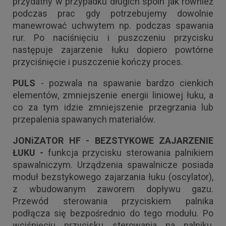
przydatny w przypadku długich spoin jak również
podczas prac gdy potrzebujemy dowolnie
manewrować uchwytem np. podczas spawania
rur. Po naciśnięciu i puszczeniu przycisku
następuje zajarzenie łuku dopiero powtórne
przyciśnięcie i puszczenie kończy proces.
PULS
- pozwala na spawanie bardzo cienkich
elementów, zmniejszenie energii liniowej łuku, a
co za tym idzie zmniejszenie przegrzania lub
przepalenia spawanych materiałów.
JONiZATOR HF - BEZSTYKOWE ZAJARZENIE
ŁUKU -
funkcja przycisku sterowania palnikiem
spawalniczym. Urządzenia spawalnicze posiada
moduł bezstykowego zajarzania łuku (oscylator),
z wbudowanym zaworem dopływu gazu.
Przewód sterowania przyciskiem palnika
podłącza się bezpośrednio do tego modułu. Po
wciśnięciu przycisku sterowania na palniku,