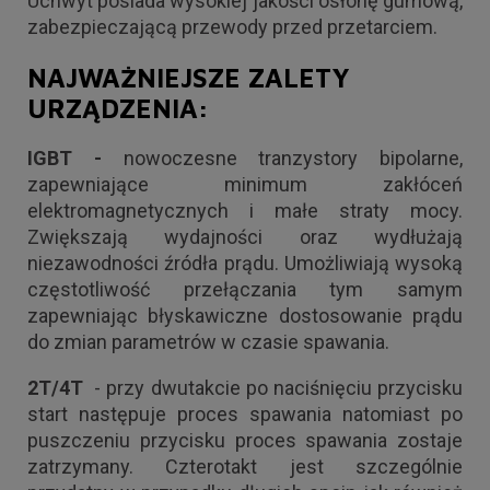
Uchwyt posiada wysokiej jakości osłonę gumową,
zabezpieczającą przewody przed przetarciem.
NAJWAŻNIEJSZE ZALETY
URZĄDZENIA:
IGBT -
nowoczesne tranzystory bipolarne,
zapewniające minimum zakłóceń
elektromagnetycznych i małe straty mocy.
Zwiększają wydajności oraz wydłużają
niezawodności źródła prądu. Umożliwiają wysoką
częstotliwość przełączania tym samym
zapewniając błyskawiczne dostosowanie prądu
do zmian parametrów w czasie spawania.
2T/4T
- przy dwutakcie po naciśnięciu przycisku
start następuje proces spawania natomiast po
puszczeniu przycisku proces spawania zostaje
zatrzymany. Czterotakt jest szczególnie